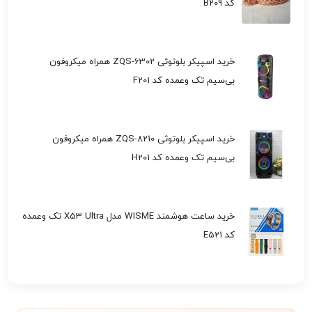
کد B209
خرید اسپیکر بلوتوثی ZQS-6302 همراه میکروفون
بی‌سیم تک وعمده کد F201
خرید اسپیکر بلوتوثی ZQS-8210 همراه میکروفون
بی‌سیم تک وعمده کد H201
خرید ساعت هوشمند WISME مدل X53 Ultra تک وعمده
کد E521