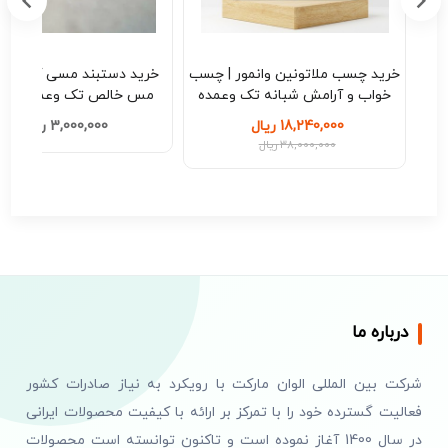
اسی
خرید چسب ملاتونین وانمور | چسب
خرید دستبند
| تک
خواب و آرامش شبانه تک وعمده
مس خالص تک وعمده کد B209
کد M208
18,240,000 ریال
3,000,000 ریال
38,000,000 ریال
درباره ما
شرکت بین المللی الوان مارکت با رویکرد به نیاز صادرات کشور
فعالیت گسترده خود را با تمرکز بر ارائه با کیفیت محصولات ایرانی
در سال 1400 آغاز نموده است و تاکنون توانسته است محصولات