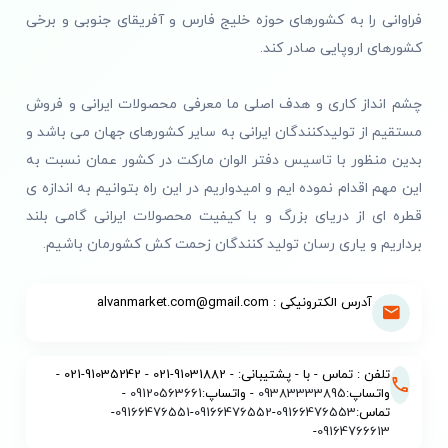
فراوانی را به کشورهای حوزه خلیج فارس و آفریقای جنوبی و برخی
کشورهای اروپایی صادر کند.
چشم انداز کاری و هدف اصلی ما معرفی محصولات ایرانی و فروش
مستقیم از تولیدکنندگان ایرانی به سایر کشورهای جهان می باشد و
بدین منظور با تاسیس دفتر الوان مارکت در کشور عمان نسبت به
این مهم اقدام نموده ایم و امیدواریم در این راه بتوانیم به اندازه ی
قطره ای از دریای بزرگ و با کیفیت محصولات ایرانی گامی بلند
برداریم و یاری رسان تولید کنندگان زحمت کش کشورمان باشیم.
آدرس الکترونیکی : alvanmarket.com@gmail.com
تلفن : تماس - با - پشتیبانی: - 91031882-021 - 91035242-021 -
واتساپ:
09383333895
- واتساپ:
09120563661
-
تماس:
09166476553
-
09166476552
-
09166476551
-
-
09164766613