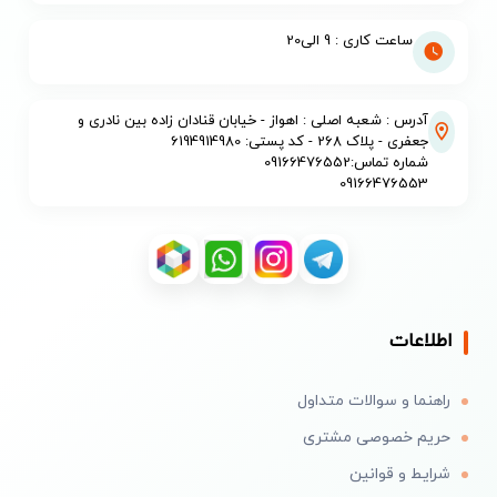
ساعت کاری : 9 الی20
آدرس : شعبه اصلی : اهواز - خیابان قنادان زاده بین نادری و
جعفری - پلاک 268 - کد پستی: 6194914980
شماره تماس:09166476552
09166476553
اطلاعات
راهنما و سوالات متداول
حریم خصوصی مشتری
شرایط و قوانین