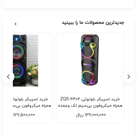
جدیدترین محصولات ما را ببینید
 | دستبند
خرید اسپیکر بلوتوثی ZQS-6302
خرید اسپیکر ب
همراه میکروفون بی‌سیم تک وعمده
همراه میکروفون بی‌سیم تک
کد F201
کد H201
136,000,000 ریال
127,500,000 ریال