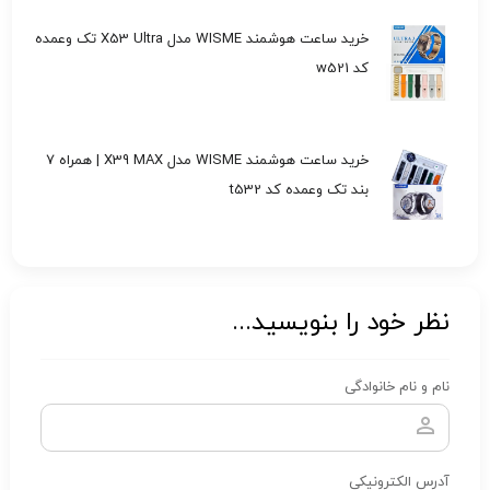
خرید ساعت هوشمند WISME مدل X53 Ultra تک وعمده
کد w521
خرید ساعت هوشمند WISME مدل X39 MAX | همراه 7
بند تک وعمده کد t532
نظر خود را بنویسید...
نام و نام خانوادگی
آدرس الکترونیکی