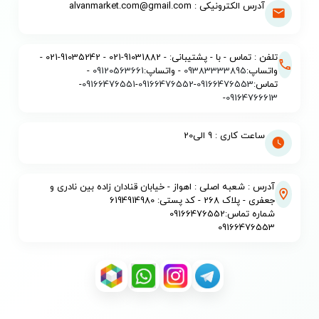
آدرس الکترونیکی : alvanmarket.com@gmail.com
تلفن : تماس - با - پشتیبانی: - 91031882-021 - 91035242-021 -
واتساپ:
09383333895
- واتساپ:
09120563661
-
تماس:
09166476553
-
09166476552
-
09166476551
-
-
09164766613
ساعت کاری : 9 الی20
آدرس : شعبه اصلی : اهواز - خیابان قنادان زاده بین نادری و
جعفری - پلاک 268 - کد پستی: 6194914980
شماره تماس:09166476552
09166476553