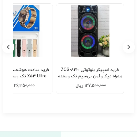
ZQS-630
خرید اسپیکر بلوتوثی ZQS-8210
سیم تک وعمده
همراه میکروفون بی‌سیم تک وعمده
X53 Ultra تک وعمده کد E521
کد H201
127,500,000 ریال
26,350,000 ریال