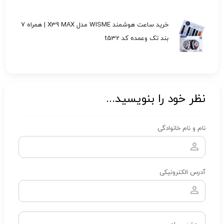
خرید ساعت هوشمند WISME مدل X39 MAX | همراه 7
بند تک وعمده کد t532
نظر خود را بنویسید...
نام و نام خانوادگی
آدرس الکترونیکی