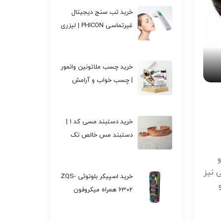
خرید تب سنج دیجیتال
غیرتماسی PHICON | لیزری
و مادون قرمز | تک و عمده
کد f521
خرید چسب ملاتونین وانمور
| چسب خواب و آرامش
شبانه تک وعمده کد M208
خرید دستبند مسی کد 1 |
دستبند مس خالص تک
وعمده کد B209
 نیز
خرید اسپیکر بلوتوثی ZQS-
6302 همراه میکروفون
بی‌سیم تک وعمده کد F201