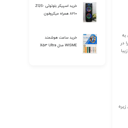
خرید اسپیکر بلوتوثی ZQS-
8210 همراه میکروفون
بی‌سیم تک وعمده کد
H201
به
خرید ساعت هوشمند
 در
WISME مدل X53 Ultra
یبا
تک وعمده کد E521
زیره