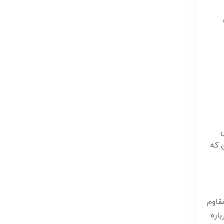
 که
قاوم
اره