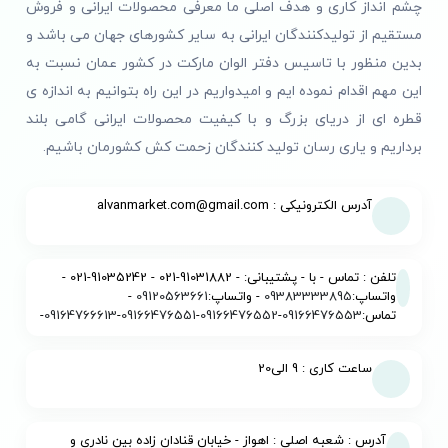
چشم انداز کاری و هدف اصلی ما معرفی محصولات ایرانی و فروش
مستقیم از تولیدکنندگان ایرانی به سایر کشورهای جهان می باشد و
بدین منظور با تاسیس دفتر الوان مارکت در کشور عمان نسبت به
این مهم اقدام نموده ایم و امیدواریم در این راه بتوانیم به اندازه ی
قطره ای از دریای بزرگ و با کیفیت محصولات ایرانی گامی بلند
برداریم و یاری رسان تولید کنندگان زحمت کش کشورمان باشیم.
آدرس الکترونیکی : alvanmarket.com@gmail.com
تلفن : تماس - با - پشتیبانی: - 91031882-021 - 91035242-021 -
واتساپ:
09383333895
- واتساپ:
09120563661
-
تماس:
09166476553
-
09166476552
-
09166476551
-
09164766613
-
ساعت کاری : 9 الی20
آدرس : شعبه اصلی : اهواز - خیابان قنادان زاده بین نادری و