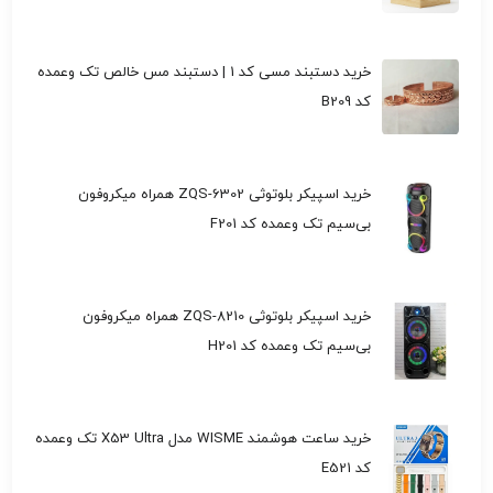
خرید دستبند مسی کد 1 | دستبند مس خالص تک وعمده
کد B209
خرید اسپیکر بلوتوثی ZQS-6302 همراه میکروفون
بی‌سیم تک وعمده کد F201
خرید اسپیکر بلوتوثی ZQS-8210 همراه میکروفون
بی‌سیم تک وعمده کد H201
خرید ساعت هوشمند WISME مدل X53 Ultra تک وعمده
کد E521