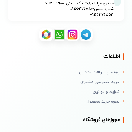
جعفری - پلاک 268 - کد پستی: 6194914980
شماره تماس:09166476552
09166476553
اطلاعات
راهنما و سوالات متداول
حریم خصوصی مشتری
شرایط و قوانین
نحوه خرید محصول
مجوزهای فروشگاه