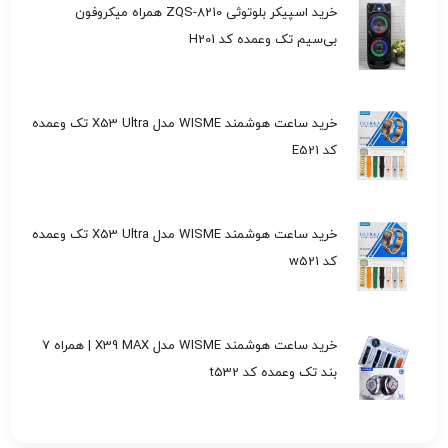
خرید اسپیکر بلوتوثی ZQS-8210 همراه میکروفون
بی‌سیم تک وعمده کد H201
خرید ساعت هوشمند WISME مدل X53 Ultra تک وعمده
کد E521
خرید ساعت هوشمند WISME مدل X53 Ultra تک وعمده
کد w521
خرید ساعت هوشمند WISME مدل X39 MAX | همراه 7
بند تک وعمده کد t532