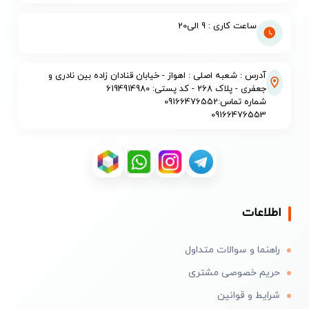
ساعت کاری : 9 الی20
آدرس : شعبه اصلی : اهواز - خیابان قنادان زاده بین نادری و
جعفری - پلاک 268 - کد پستی: 6194914980
شماره تماس:09166476552
09166476553
اطلاعات
راهنما و سوالات متداول
حریم خصوصی مشتری
شرایط و قوانین