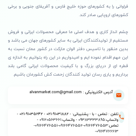
فراوانی را به کشورهای حوزه خلیج فارس و آفریقای جنوبی و برخی
کشورهای اروپایی صادر کند.
چشم انداز کاری و هدف اصلی ما معرفی محصولات ایرانی و فروش
مستقیم از تولیدکنندگان ایرانی به سایر کشورهای جهان می باشد و
بدین منظور با تاسیس دفتر الوان مارکت در کشور عمان نسبت به
این مهم اقدام نموده ایم و امیدواریم در این راه بتوانیم به اندازه ی
قطره ای از دریای بزرگ و با کیفیت محصولات ایرانی گامی بلند
برداریم و یاری رسان تولید کنندگان زحمت کش کشورمان باشیم.
آدرس الکترونیکی : alvanmarket.com@gmail.com
تلفن : تماس - با - پشتیبانی: - 91031882-021 - 91035242-021 -
واتساپ:
09383333895
- واتساپ:
09120563661
-
تماس:
09166476553
-
09166476552
-
09166476551
-
-
09164766613