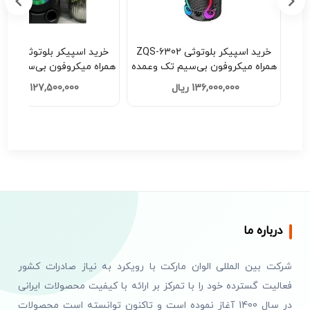
 | دستبند
خرید اسپیکر بلوتوثی ZQS-6302
خرید اسپیکر ب
همراه میکروفون بی‌سیم تک وعمده
همراه میکروفون بی‌سیم تک
کد F201
کد H201
136,000,000 ریال
127,500,000 ریال
درباره ما
شرکت بین المللی الوان مارکت با رویکرد به نیاز صادرات کشور
فعالیت گسترده خود را با تمرکز بر ارائه با کیفیت محصولات ایرانی
در سال 1400 آغاز نموده است و تاکنون توانسته است محصولات