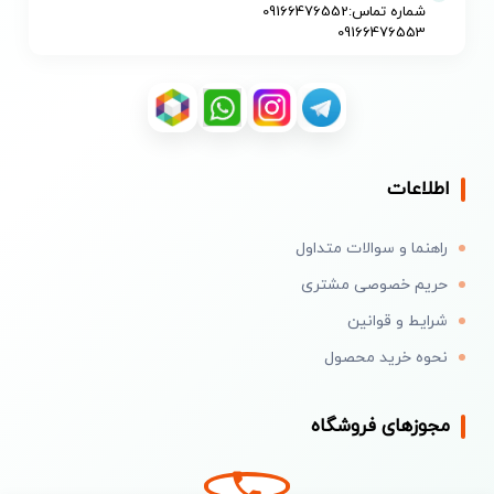
شماره تماس:09166476552
09166476553
اطلاعات
راهنما و سوالات متداول
حریم خصوصی مشتری
شرایط و قوانین
نحوه خرید محصول
مجوزهای فروشگاه