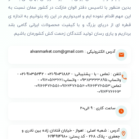
بدین منظور با تاسیس دفتر الوان مارکت در کشور عمان نسبت به
این مهم اقدام نموده ایم و امیدواریم در این راه بتوانیم به اندازه ی
قطره ای از دریای بزرگ و با کیفیت محصولات ایرانی گامی بلند
برداریم و یاری رسان تولید کنندگان زحمت کش کشورمان باشیم.
آدرس الکترونیکی : alvanmarket.com@gmail.com
تلفن : تماس - با - پشتیبانی: - 91031882-021 - 91035242-021 -
واتساپ:
09383333895
- واتساپ:
09120563661
-
تماس:
09166476553
-
09166476552
-
09166476551
-
-
09164766613
ساعت کاری : 9 الی20
آدرس : شعبه اصلی : اهواز - خیابان قنادان زاده بین نادری و
جعفری - پلاک 268 - کد پستی: 6194914980