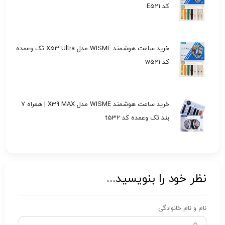
کد E521
خرید ساعت هوشمند WISME مدل X53 Ultra تک وعمده
کد w521
خرید ساعت هوشمند WISME مدل X39 MAX | همراه 7
بند تک وعمده کد t532
نظر خود را بنویسید...
نام و نام خانوادگی