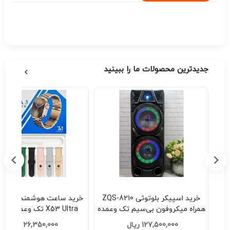
جدیدترین محصولات ما را ببینید
ZQS-630
خرید اسپیکر بلوتوثی ZQS-8210
سیم تک وعمده
همراه میکروفون بی‌سیم تک وعمده
X53 Ultra تک وعمده کد E521
کد H201
127,500,000 ریال
26,350,000 ریال