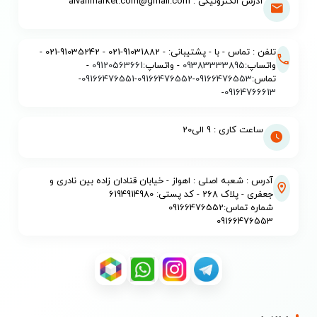
آدرس الکترونیکی : alvanmarket.com@gmail.com
تلفن : تماس - با - پشتیبانی: - 91031882-021 - 91035242-021 -
واتساپ:
09383333895
- واتساپ:
09120563661
-
تماس:
09166476553
-
09166476552
-
09166476551
-
-
09164766613
ساعت کاری : 9 الی20
آدرس : شعبه اصلی : اهواز - خیابان قنادان زاده بین نادری و
جعفری - پلاک 268 - کد پستی: 6194914980
شماره تماس:09166476552
09166476553