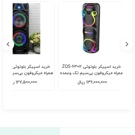
ZQS-630
خرید اسپیکر بلوتوثی ZQS-8210
سیم تک وعمده
همراه میکروفون بی‌سیم تک وعمده
X53 Ultra تک وعمده کد E521
کد H201
127,500,000 ریال
26,350,000 ریال