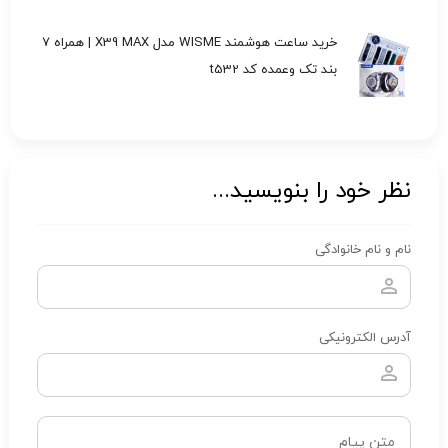
خرید ساعت هوشمند WISME مدل X39 MAX | همراه 7
بند تک وعمده کد t532
نظر خود را بنویسید...
نام و نام خانوادگی
آدرس الکترونیکی