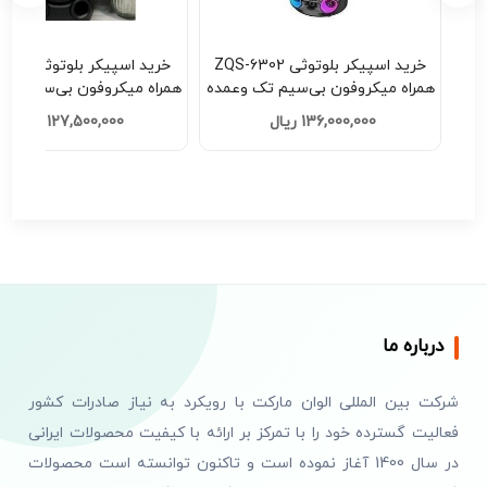
 | دستبند
خرید اسپیکر بلوتوثی ZQS-6302
خرید اسپیکر ب
همراه میکروفون بی‌سیم تک وعمده
همراه میکروفون بی‌سیم تک
کد F201
کد H201
136,000,000 ریال
127,500,000 ریال
درباره ما
شرکت بین المللی الوان مارکت با رویکرد به نیاز صادرات کشور
فعالیت گسترده خود را با تمرکز بر ارائه با کیفیت محصولات ایرانی
در سال 1400 آغاز نموده است و تاکنون توانسته است محصولات