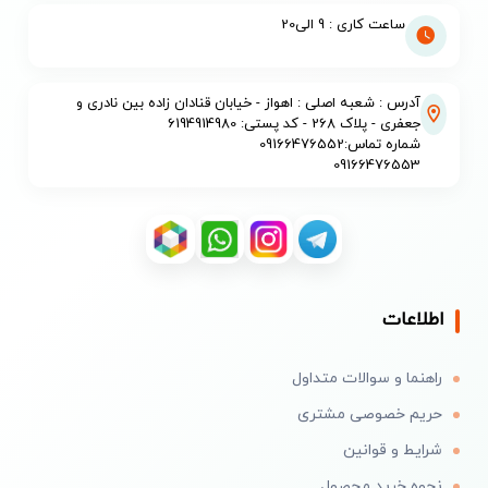
ساعت کاری : 9 الی20
آدرس : شعبه اصلی : اهواز - خیابان قنادان زاده بین نادری و
جعفری - پلاک 268 - کد پستی: 6194914980
شماره تماس:09166476552
09166476553
اطلاعات
راهنما و سوالات متداول
حریم خصوصی مشتری
شرایط و قوانین
نحوه خرید محصول