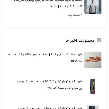
راهنمای خرید تیشرت مردانه؛ بررسی بهترین مدل‌ها و
نکات کیفی در سال ۲۰۲۶
۲ ساعت پیش
محصولات اخیر ما
خرید دستبند مسی کد 1 | دستبند مس خالص تک وعمده
کد B209
خرید اسپیکر بلوتوثی ZQS-6302 همراه میکروفون
بی‌سیم تک وعمده کد F201
خرید اسپیکر بلوتوثی ZQS-8210 همراه میکروفون