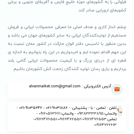
فراوانی را به کشورهای حوزه خلیج فارس و آفریقای جنوبی و برخی
کشورهای اروپایی صادر کند.
چشم انداز کاری و هدف اصلی ما معرفی محصولات ایرانی و فروش
مستقیم از تولیدکنندگان ایرانی به سایر کشورهای جهان می باشد و
بدین منظور با تاسیس دفتر الوان مارکت در کشور عمان نسبت به
این مهم اقدام نموده ایم و امیدواریم در این راه بتوانیم به اندازه ی
قطره ای از دریای بزرگ و با کیفیت محصولات ایرانی گامی بلند
برداریم و یاری رسان تولید کنندگان زحمت کش کشورمان باشیم.
آدرس الکترونیکی : alvanmarket.com@gmail.com
تلفن : تماس - با - پشتیبانی: - 91031882-021 - 91035242-021 -
واتساپ:
09383333895
- واتساپ:
09120563661
-
تماس:
09166476553
-
09166476552
-
09166476551
-
-
09164766613