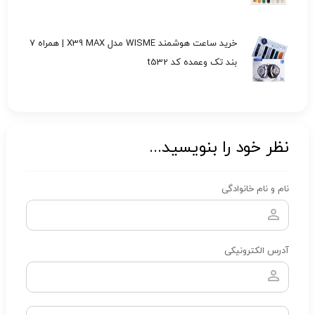
خرید ساعت هوشمند WISME مدل X39 MAX | همراه 7
بند تک وعمده کد t532
نظر خود را بنویسید...
نام و نام خانوادگی
آدرس الکترونیکی