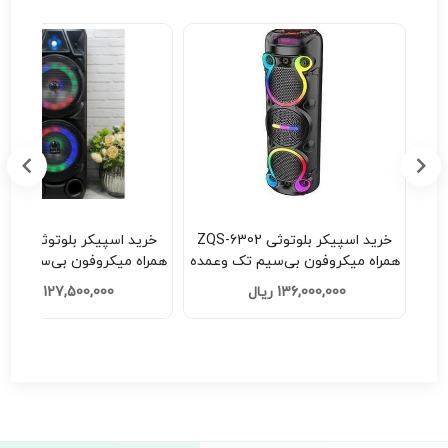
ZQS-630
خرید اسپیکر بلوتوثی ZQS-8210
سیم تک وعمده
همراه میکروفون بی‌سیم تک وعمده
X53 Ultra تک وعمده کد E521
کد H201
127,500,000 ریال
26,350,000 ریال