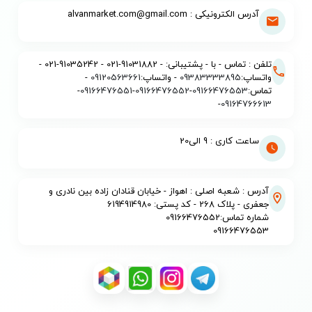
آدرس الکترونیکی : alvanmarket.com@gmail.com
تلفن : تماس - با - پشتیبانی: - 91031882-021 - 91035242-021 -
واتساپ:
09383333895
- واتساپ:
09120563661
-
تماس:
09166476553
-
09166476552
-
09166476551
-
-
09164766613
ساعت کاری : 9 الی20
آدرس : شعبه اصلی : اهواز - خیابان قنادان زاده بین نادری و
جعفری - پلاک 268 - کد پستی: 6194914980
شماره تماس:09166476552
09166476553