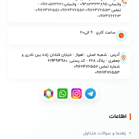
واتساپ:
09383333895
- واتساپ:
09120563661
-
تماس:
09166476553
-
09166476552
-
09166476551
-
-
09164766613
ساعت کاری : 9 الی20
آدرس : شعبه اصلی : اهواز - خیابان قنادان زاده بین نادری و
جعفری - پلاک 268 - کد پستی: 6194914980
شماره تماس:09166476552
09166476553
اطلاعات
راهنما و سوالات متداول