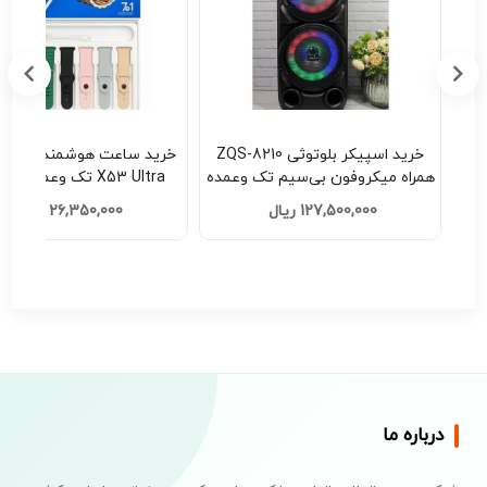
ZQS-630
خرید اسپیکر بلوتوثی ZQS-8210
سیم تک وعمده
همراه میکروفون بی‌سیم تک وعمده
X53 Ultra تک وعمده کد E521
کد H201
127,500,000 ریال
26,350,000 ریال
درباره ما