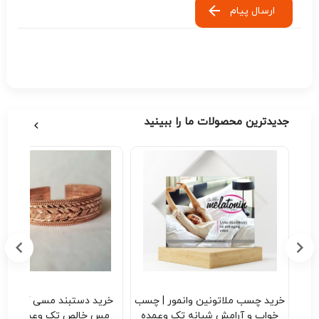
ارسال پیام
جدیدترین محصولات ما را ببینید
اسی
خرید چسب ملاتونین وانمور | چسب
خرید دستبند
| تک
خواب و آرامش شبانه تک وعمده
مس خالص تک وعمده کد B209