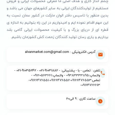
چشم انداز کاری و هدف اصلی ما معرفی محصولات ایرانی و فروش
مستقیم از تولیدکنندگان ایرانی به سایر کشورهای جهان می باشد و
بدین منظور با تاسیس دفتر الوان مارکت در کشور عمان نسبت به
این مهم اقدام نموده ایم و امیدواریم در این راه بتوانیم به اندازه ی
قطره ای از دریای بزرگ و با کیفیت محصولات ایرانی گامی بلند
برداریم و یاری رسان تولید کنندگان زحمت کش کشورمان باشیم.
آدرس الکترونیکی : alvanmarket.com@gmail.com
تلفن : تماس - با - پشتیبانی: - 91031882-021 - 91035242-021 -
واتساپ:
09383333895
- واتساپ:
09120563661
-
تماس:
09166476553
-
09166476552
-
09166476551
-
-
09164766613
ساعت کاری : 9 الی20