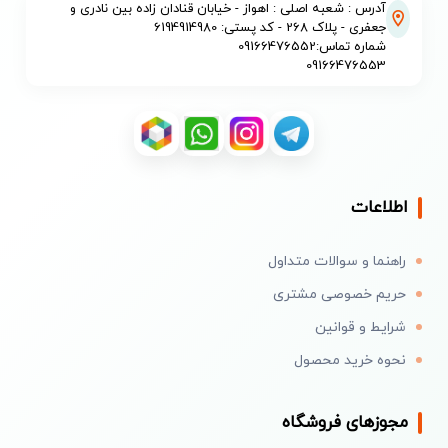
آدرس : شعبه اصلی : اهواز - خیابان قنادان زاده بین نادری و
جعفری - پلاک 268 - کد پستی: 6194914980
شماره تماس:09166476552
09166476553
اطلاعات
راهنما و سوالات متداول
حریم خصوصی مشتری
شرایط و قوانین
نحوه خرید محصول
مجوزهای فروشگاه