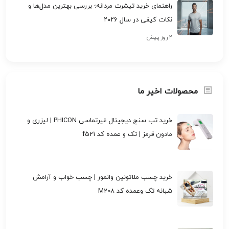
راهنمای خرید تیشرت مردانه؛ بررسی بهترین مدل‌ها و
نکات کیفی در سال ۲۰۲۶
۲ روز پیش
محصولات اخیر ما
خرید تب سنج دیجیتال غیرتماسی PHICON | لیزری و
مادون قرمز | تک و عمده کد f521
خرید چسب ملاتونین وانمور | چسب خواب و آرامش
شبانه تک وعمده کد M208