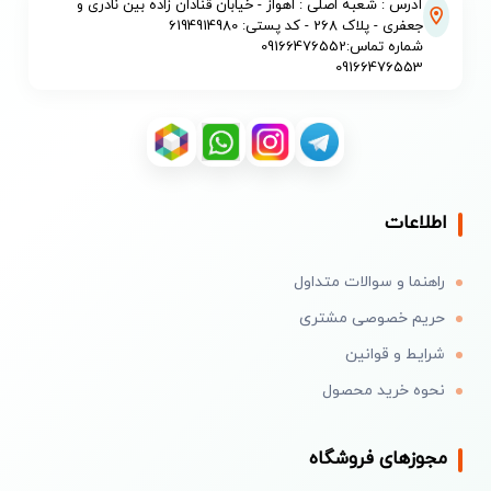
آدرس : شعبه اصلی : اهواز - خیابان قنادان زاده بین نادری و
جعفری - پلاک 268 - کد پستی: 6194914980
شماره تماس:09166476552
09166476553
اطلاعات
راهنما و سوالات متداول
حریم خصوصی مشتری
شرایط و قوانین
نحوه خرید محصول
مجوزهای فروشگاه