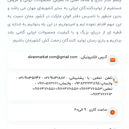
چشم انداز کاری و هدف اصلی ما معرفی محصولات ایرانی و فروش
مستقیم از تولیدکنندگان ایرانی به سایر کشورهای جهان می باشد و
بدین منظور با تاسیس دفتر الوان مارکت در کشور عمان نسبت به
این مهم اقدام نموده ایم و امیدواریم در این راه بتوانیم به اندازه ی
قطره ای از دریای بزرگ و با کیفیت محصولات ایرانی گامی بلند
برداریم و یاری رسان تولید کنندگان زحمت کش کشورمان باشیم.
آدرس الکترونیکی : alvanmarket.com@gmail.com
تلفن : تماس - با - پشتیبانی: - 91031882-021 - 91035242-021 -
واتساپ:
09383333895
- واتساپ:
09120563661
-
تماس:
09166476553
-
09166476552
-
09166476551
-
-
09164766613
ساعت کاری : 9 الی20