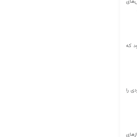
‌های
د که
ی را
زهای