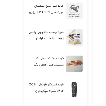
خرید تب سنج دیجیتال
غیرتماسی PHICON | لیزری
و مادون قرمز | تک و عمده
کد f521
خرید چسب ملاتونین وانمور
| چسب خواب و آرامش
شبانه تک وعمده کد M208
خرید دستبند مسی کد 1 |
دستبند مس خالص تک
وعمده کد B209
خرید اسپیکر بلوتوثی ZQS-
6302 همراه میکروفون
بی‌سیم تک وعمده کد F201