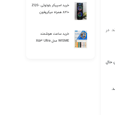
خرید اسپیکر بلوتوثی ZQS-
8210 همراه میکروفون
بی‌سیم تک وعمده کد
H201
. در
خرید ساعت هوشمند
WISME مدل X53 Ultra
تک وعمده کد E521
 حال
.