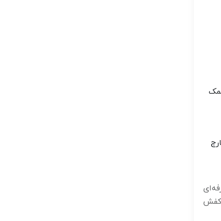
کمک
رج
ه‌ای
 کفش