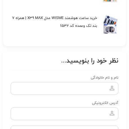
خرید ساعت هوشمند WISME مدل X39 MAX | همراه 7
بند تک وعمده کد t532
نظر خود را بنویسید...
نام و نام خانوادگی
آدرس الکترونیکی