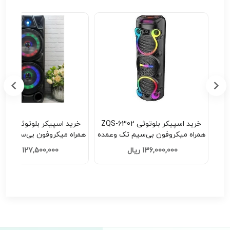
 | دستبند
خرید اسپیکر بلوتوثی ZQS-6302
خرید اسپیکر ب
همراه میکروفون بی‌سیم تک وعمده
همراه میکروفون بی‌سیم تک
کد F201
کد H201
136,000,000 ریال
127,500,000 ریال