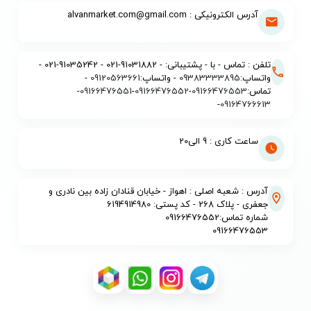
آدرس الکترونیکی : alvanmarket.com@gmail.com
تلفن : تماس - با - پشتیبانی: - 91031882-021 - 91035242-021 -
واتساپ:
09383333895
- واتساپ:
09120563661
-
تماس:
09166476553
-
09166476552
-
09166476551
-
-
09164766613
ساعت کاری : 9 الی20
آدرس : شعبه اصلی : اهواز - خیابان قنادان زاده بین نادری و
جعفری - پلاک 268 - کد پستی: 6194914980
شماره تماس:09166476552
09166476553