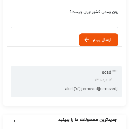
زبان رسمی کشور ایران چیست؟
ارسال پیام
'''''' sdsd
17 مرداد 03
[removed]alert('s')[removed]
جدیدترین محصولات ما را ببینید