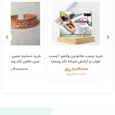
اسی
خرید چسب ملاتونین وانمور | چسب
خرید دستبند
| تک
خواب و آرامش شبانه تک وعمده
مس خالص تک وعمده کد B209
کد M208
18,240,000 ریال
3,000,000 ریال
38,000,000 ریال