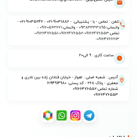
تلفن : تماس - با - پشتیبانی: - 91031882-021 - 91035242-021 -
واتساپ:
09383333895
- واتساپ:
09120563661
-
تماس:
09166476553
-
09166476552
-
09166476551
-
-
09164766613
ساعت کاری : 9 الی20
آدرس : شعبه اصلی : اهواز - خیابان قنادان زاده بین نادری و
جعفری - پلاک 268 - کد پستی: 6194914980
شماره تماس:09166476552
09166476553