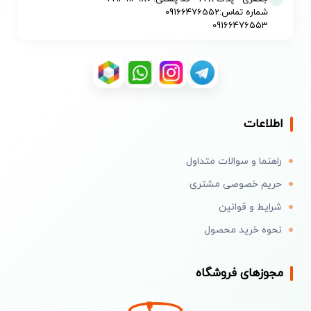
شماره تماس:09166476552
09166476553
اطلاعات
راهنما و سوالات متداول
حریم خصوصی مشتری
شرایط و قوانین
نحوه خرید محصول
مجوزهای فروشگاه