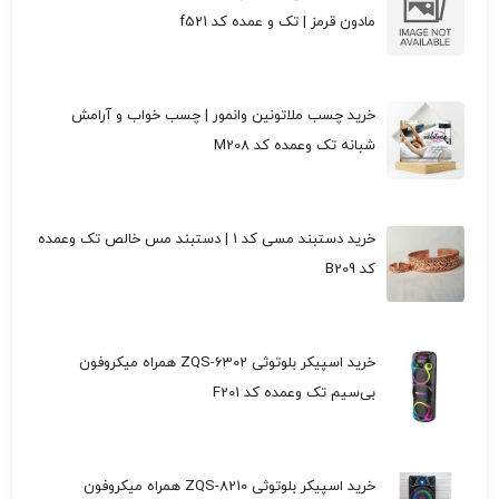
مادون قرمز | تک و عمده کد f521
خرید چسب ملاتونین وانمور | چسب خواب و آرامش
شبانه تک وعمده کد M208
خرید دستبند مسی کد 1 | دستبند مس خالص تک وعمده
کد B209
خرید اسپیکر بلوتوثی ZQS-6302 همراه میکروفون
بی‌سیم تک وعمده کد F201
خرید اسپیکر بلوتوثی ZQS-8210 همراه میکروفون