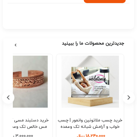
جدیدترین محصولات ما را ببینید
اسی
خرید چسب ملاتونین وانمور | چسب
خرید دستبند
| تک
خواب و آرامش شبانه تک وعمده
مس خالص تک وعمده کد B209
کد M208
18,240,000 ریال
3,000,000 ریال