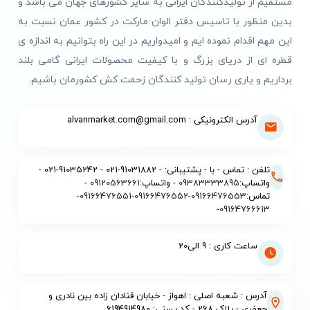
مستقیم از تولیدکنندگان ایرانی به سایر کشورهای جهان می باشد و
بدین منظور با تاسیس دفتر الوان مارکت در کشور عمان نسبت به
این مهم اقدام نموده ایم و امیدواریم در این راه بتوانیم به اندازه ی
قطره ای از دریای بزرگ و با کیفیت محصولات ایرانی گامی بلند
برداریم و یاری رسان تولید کنندگان زحمت کش کشورمان باشیم.
آدرس الکترونیکی : alvanmarket.com@gmail.com
تلفن : تماس - با - پشتیبانی: - 91031882-021 - 91035242-021 -
واتساپ:
09383333895
- واتساپ:
09120563661
-
تماس:
09166476553
-
09166476552
-
09166476551
-
-
09164766613
ساعت کاری : 9 الی20
آدرس : شعبه اصلی : اهواز - خیابان قنادان زاده بین نادری و
جعفری - پلاک 268 - کد پستی: 6194914980