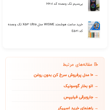
بی‌سیم تک وعمده کد H201
خرید ساعت هوشمند WISME مدل X53 Ultra تک وعمده
کد E521
📝 مقاله‌های مرتبط
→ ۱۰ مدل پرفروش سرخ کن بدون روغن
→ اتو بخار گوسونیک
→ جاروبرقی فیلیپس
→ راهنمای خرید اسپیکر