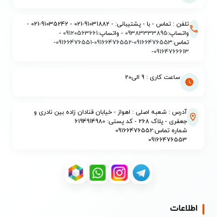
تلفن : تماس - با - پشتیبانی: - 91031882-021 - 91035242-021 -
واتساپ:
09383333895
- واتساپ:
09120563661
-
تماس:
09166476553
-
09166476552
-
09166476551
-
-
09164766613
ساعت کاری : 9 الی20
آدرس : شعبه اصلی : اهواز - خیابان قنادان زاده بین نادری و
جعفری - پلاک 268 - کد پستی: 6194914980
شماره تماس:09166476552
09166476553
اطلاعات