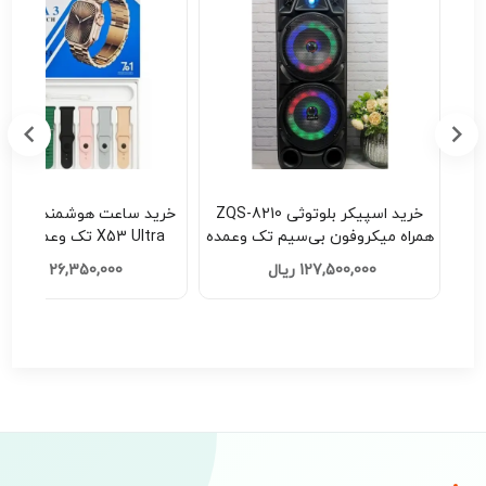
ZQS-630
خرید اسپیکر بلوتوثی ZQS-8210
سیم تک وعمده
همراه میکروفون بی‌سیم تک وعمده
X53 Ultra تک وعمده کد E521
کد H201
127,500,000 ریال
26,350,000 ریال