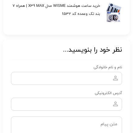
خرید ساعت هوشمند WISME مدل X39 MAX | همراه 7
بند تک وعمده کد t532
نظر خود را بنویسید...
نام و نام خانوادگی
آدرس الکترونیکی