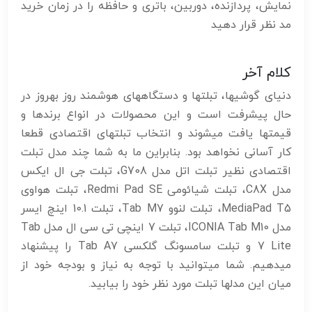
نمایش، پردازنده، دوربین، باتری و حافظه را در زمان خرید
مد نظر قرار دهید
کلام آخر
دنیای گوشیها، تبلتها و دستگاههای هوشمند روز بهروز در
حال پیشرفت است و این محصولات در انواع برندها و
قیمتها یافت میشوند و انتخاب تبلتهای اقتصادی قطعا
کار آسانی نخواهد بود. بنابراین ما به شما چند مدل تبلت
اقتصادی نظیر تبلت اتل مدل G708، تبلت جی ال ایکس
مدل C8X، تبلت شیائومی Redmi Pad SE، تبلت هواوی
MediaPad T5، تبلت لنوو Tab M7، تبلت 10.1 اینچ ایسر
مدل ICONIA Tab M10، تبلت 7 اینچی تی سی ال مدل Tab
7 Lite و تبلت سامسونگ گلکسی Tab A7 را پیشنهاد
میدهیم. شما میتوانید با توجه به نیاز و بودجه خود از
میان این مدلها تبلت مورد نظر خود را بیابید.