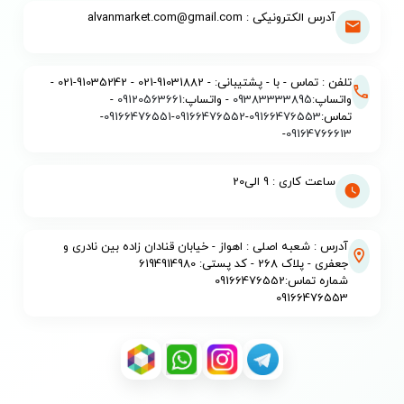
آدرس الکترونیکی : alvanmarket.com@gmail.com
تلفن : تماس - با - پشتیبانی: - 91031882-021 - 91035242-021 -
واتساپ:
09383333895
- واتساپ:
09120563661
-
تماس:
09166476553
-
09166476552
-
09166476551
-
-
09164766613
ساعت کاری : 9 الی20
آدرس : شعبه اصلی : اهواز - خیابان قنادان زاده بین نادری و
جعفری - پلاک 268 - کد پستی: 6194914980
شماره تماس:09166476552
09166476553