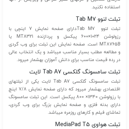
استفاده نکنید.
تبلت لنوو Tab M7
تبلت لنوو Tab M7دارای صفحه ‌نمایش 7 اینچی با
رزولوشن 1024×600 پیکسل و پردازنده MT8321 یا
MT8765B است. صفحه نمایش این تبلت برای وب گردی
و مطالعه مطلب بسیار مناسب میباشد و یک انتخاب عالی
در رده قیمت مناسب برای دانش آموزان بهشمار میرود.
تبلت سامسونگ گلکسی Tab A7 لایت
تبلت سامسونگ گلکسی Tab A7 لایت یکی از تبلتهای
اقتصادی بهشمار میرود که دارای صفحه نمایش 7/8 اینچ
با رزولوشن 1340× 800 پیکسل است. این تبلت سامسونگ
دارای بدنه فلزی و صفحه نمایش بزرگ برای وب گردی،
تماشای فیلم و کارهای روزمره میباشد.
تبلت هواوی MediaPad T5