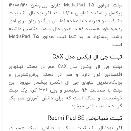
تبلت هواوی MediaPad T5 دارای رزولوشن 1920×1200
پیکسل و صفحه نمایش 1/10 است. اگر بهدنبال یک تبلت
باکیفیت و قدرتمند با صفحه نمایش بزرگ و روان برای امور
روزمره خود هستید که در عین حال قیمت مناسبی داشته
باشد، پیشنهاد ما به شما تبلت هواوی MediaPad T5
است.
تبلت جی ال ایکس مدل C8X
تبلت جی ال ایکس مدل C8X هم در دسته تبلتهای
اقتصادی قرار دارد و هم در دسته پرفروشترین و
پرامکاناتترین تبلهای جی ال ایکس بهشمار میرود. این
تبلت با ضخامت 9.6 میلیمتر و وزن 376 گرم یک تبلت
خوشدست و سبک است که برای دانش آموزان هم یگ
گزینه مناسب تلقی میشود.
تبلت شیائومی Redmi Pad SE
اگر بهدنبال یک تبلت سبک با طراحی شیک هستید،