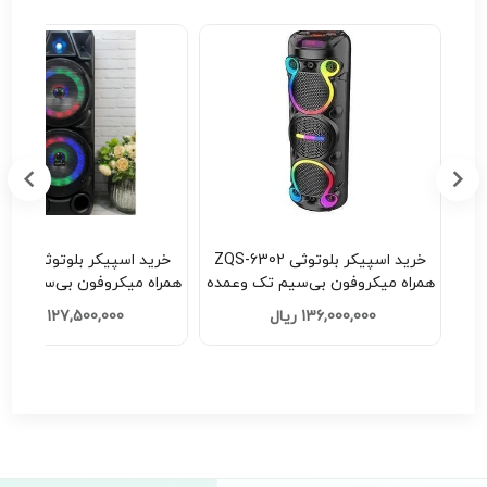
 | دستبند
خرید اسپیکر بلوتوثی ZQS-6302
خرید اسپیکر ب
همراه میکروفون بی‌سیم تک وعمده
همراه میکروفون بی‌سیم تک
کد F201
کد H201
136,000,000 ریال
127,500,000 ریال