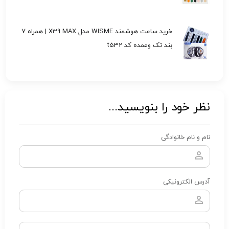
خرید ساعت هوشمند WISME مدل X39 MAX | همراه 7
بند تک وعمده کد t532
نظر خود را بنویسید...
نام و نام خانوادگی
آدرس الکترونیکی