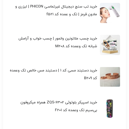
خرید تب سنج دیجیتال غیرتماسی PHICON | لیزری و
مادون قرمز | تک و عمده کد f521
خرید چسب ملاتونین وانمور | چسب خواب و آرامش
شبانه تک وعمده کد M208
خرید دستبند مسی کد 1 | دستبند مس خالص تک وعمده
کد B209
خرید اسپیکر بلوتوثی ZQS-6302 همراه میکروفون
بی‌سیم تک وعمده کد F201