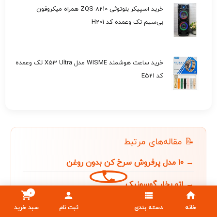
خرید اسپیکر بلوتوثی ZQS-8210 همراه میکروفون
بی‌سیم تک وعمده کد H201
خرید ساعت هوشمند WISME مدل X53 Ultra تک وعمده
کد E521
📝 مقاله‌های مرتبط
→ ۱۰ مدل پرفروش سرخ کن بدون روغن
→ اتو بخار گوسونیک
0
→ جاروبرقی فیلیپس
خانه
دسته بندی
ثبت نام
سبد خرید