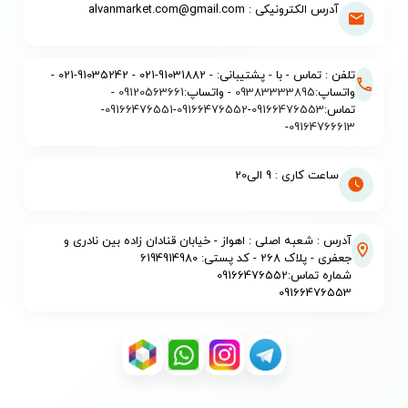
آدرس الکترونیکی : alvanmarket.com@gmail.com
تلفن : تماس - با - پشتیبانی: - 91031882-021 - 91035242-021 -
واتساپ:
09383333895
- واتساپ:
09120563661
-
تماس:
09166476553
-
09166476552
-
09166476551
-
-
09164766613
ساعت کاری : 9 الی20
آدرس : شعبه اصلی : اهواز - خیابان قنادان زاده بین نادری و
جعفری - پلاک 268 - کد پستی: 6194914980
شماره تماس:09166476552
09166476553