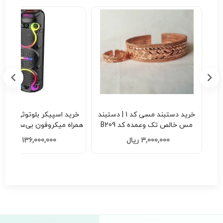
چسب
خرید دستبند مسی کد 1 | دستبند
خرید اسپیکر ب
ده
مس خالص تک وعمده کد B209
همراه میکر
کد F201
3,000,000 ریال
136,000,000 ریال