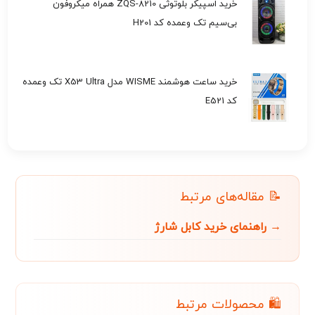
خرید اسپیکر بلوتوثی ZQS-8210 همراه میکروفون
بی‌سیم تک وعمده کد H201
خرید ساعت هوشمند WISME مدل X53 Ultra تک وعمده
کد E521
📝 مقاله‌های مرتبط
→ راهنمای خرید کابل شارژ
🛍️ محصولات مرتبط