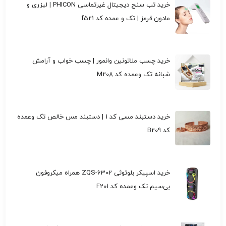
خرید تب سنج دیجیتال غیرتماسی PHICON | لیزری و
مادون قرمز | تک و عمده کد f521
خرید چسب ملاتونین وانمور | چسب خواب و آرامش
شبانه تک وعمده کد M208
خرید دستبند مسی کد 1 | دستبند مس خالص تک وعمده
کد B209
خرید اسپیکر بلوتوثی ZQS-6302 همراه میکروفون
بی‌سیم تک وعمده کد F201