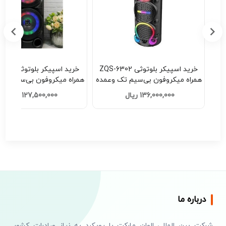
 | دستبند
خرید اسپیکر بلوتوثی ZQS-6302
خرید اسپیکر ب
همراه میکروفون بی‌سیم تک وعمده
همراه میکروفون بی‌سیم تک
کد F201
کد H201
136,000,000 ریال
127,500,000 ریال
درباره ما
شرکت بین المللی الوان مارکت با رویکرد به نیاز صادرات کشور