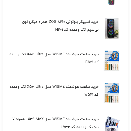
خرید اسپیکر بلوتوثی ZQS-8210 همراه میکروفون
بی‌سیم تک وعمده کد H201
خرید ساعت هوشمند WISME مدل X53 Ultra تک وعمده
کد E521
خرید ساعت هوشمند WISME مدل X53 Ultra تک وعمده
کد w521
خرید ساعت هوشمند WISME مدل X39 MAX | همراه 7
بند تک وعمده کد t532