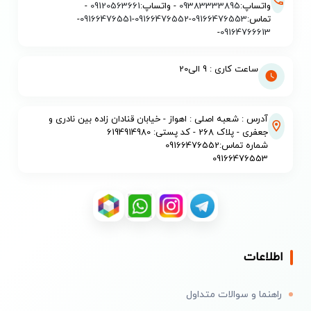
واتساپ:
09383333895
- واتساپ:
09120563661
-
تماس:
09166476553
-
09166476552
-
09166476551
-
-
09164766613
ساعت کاری : 9 الی20
آدرس : شعبه اصلی : اهواز - خیابان قنادان زاده بین نادری و
جعفری - پلاک 268 - کد پستی: 6194914980
شماره تماس:09166476552
09166476553
اطلاعات
راهنما و سوالات متداول