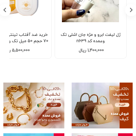
ژل لیفت ابرو و مژه جان اشلی تک
وعمده کد n639
70 حجم 50 میل تک وعمده کدA563
1,400,000 ریال
5,500,000 ریال