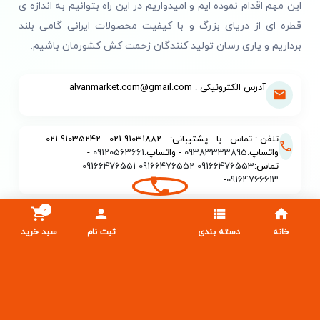
این مهم اقدام نموده ایم و امیدواریم در این راه بتوانیم به اندازه ی
قطره ای از دریای بزرگ و با کیفیت محصولات ایرانی گامی بلند
برداریم و یاری رسان تولید کنندگان زحمت کش کشورمان باشیم.
آدرس الکترونیکی : alvanmarket.com@gmail.com
تلفن : تماس - با - پشتیبانی: - 91031882-021 - 91035242-021 -
واتساپ:
09383333895
- واتساپ:
09120563661
-
تماس:
09166476553
-
09166476552
-
09166476551
-
-
09164766613
0
ساعت کاری : 9 الی20
خانه
دسته بندی
ثبت نام
سبد خرید
آدرس : شعبه اصلی : اهواز - خیابان قنادان زاده بین نادری و
جعفری - پلاک 268 - کد پستی: 6194914980
شماره تماس:09166476552
09166476553