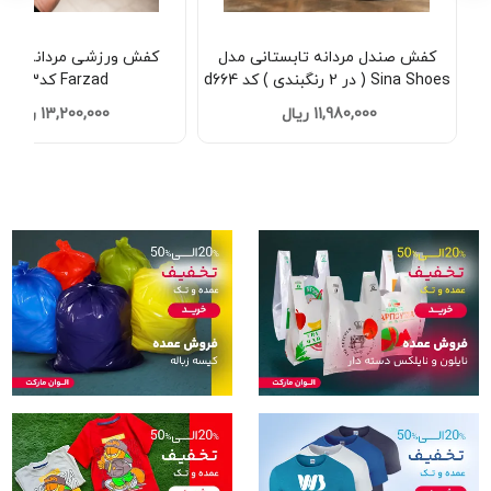
کفش صندل مردانه تابستانی مدل
کفش ورزشی مردانه نایک
Sina Shoes ( در 2 رنگبندی ) کد d664
Farzad کدd663
11,980,000 ریال
13,200,000 ریال