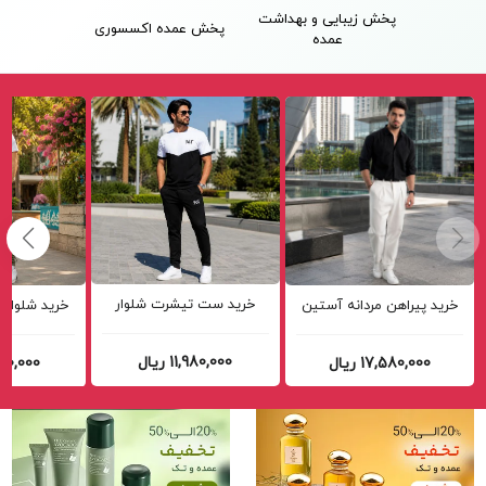
پخش زیبایی و بهداشت
پخش عمده اکسسوری
عمده
خرید ست تیشرت شلوار
خرید پیراهن مردانه آستین
خرید شلوار 
مردانه 361 مدل W15 مشکی
بلند نخی مدل P790 ( در 4
کدL888
رنگ بندی ) کدG889
رنگبندی) ک
11,980,000 ریال
17,580,000 ریال
12,980,000