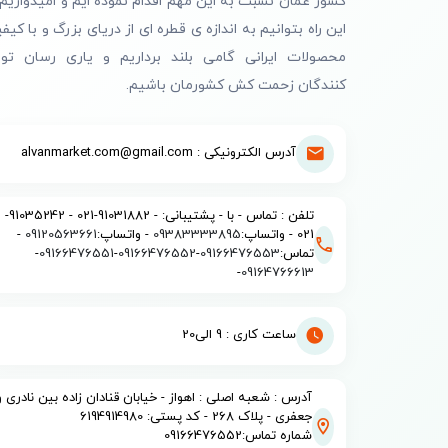
کشور عمان نسبت به این مهم اقدام نموده ایم و امیدواریم 
این راه بتوانیم به اندازه ی قطره ای از دریای بزرگ و با کیف
محصولات ایرانی گامی بلند برداریم و یاری رسان تول
کنندگان زحمت کش کشورمان باشیم.
آدرس الکترونیکی : alvanmarket.com@gmail.com
تلفن : تماس - با - پشتیبانی: - 91031882-021 - 91035242-
021 - واتساپ:
09383333895
- واتساپ:
09120563661
-
تماس:
09166476553
-
09166476552
-
09166476551
-
-
09164766613
ساعت کاری : 9 الی20
آدرس : شعبه اصلی : اهواز - خیابان قنادان زاده بین نادری و
جعفری - پلاک 268 - کد پستی: 6194914980
شماره تماس:09166476552