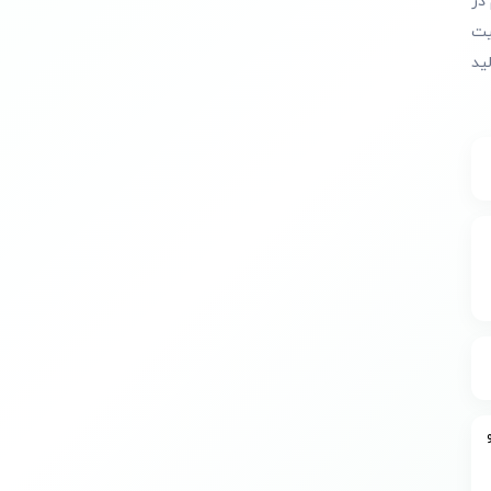
در
یت
ید