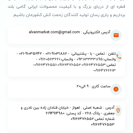
قطره ای از دریای بزرگ و با کیفیت محصولات ایرانی گامی بلند
برداریم و یاری رسان تولید کنندگان زحمت کش کشورمان باشیم.
آدرس الکترونیکی : alvanmarket.com@gmail.com
تلفن : تماس - با - پشتیبانی: - 91031882-021 - 91035242-021 -
واتساپ:
09383333895
- واتساپ:
09120563661
-
تماس:
09166476553
-
09166476552
-
09166476551
-
-
09164766613
ساعت کاری : 9 الی20
آدرس : شعبه اصلی : اهواز - خیابان قنادان زاده بین نادری و
جعفری - پلاک 268 - کد پستی: 6194914980
شماره تماس:09166476552
09166476553