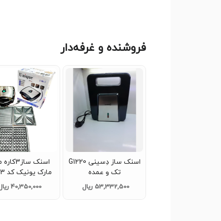
فروشنده و غرفه‌دار
اسنک ساز دِسینی G1220
اسنک ساز3ک
تک و عمده
مارک 
تک و عمده
53,332,500 ریال
40,350,000 ریال