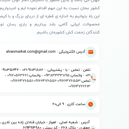
جهان می باشد و بدین منظور با تاسیس دفتر الوان مارکت 
کشور عمان نسبت به این مهم اقدام نموده ایم و امیدواریم 
این راه بتوانیم به اندازه ی قطره ای از دریای بزرگ و با کیف
محصولات ایرانی گامی بلند برداریم و یاری رسان تول
کنندگان زحمت کش کشورمان باشیم.
آدرس الکترونیکی : alvanmarket.com@gmail.com
تلفن : تماس - با - پشتیبانی: - 91031882-021 - 91035242-
021 - واتساپ:
09383333895
- واتساپ:
09120563661
-
تماس:
09166476553
-
09166476552
-
09166476551
-
-
09164766613
ساعت کاری : 9 الی20
آدرس : شعبه اصلی : اهواز - خیابان قنادان زاده بین نادری و
جعفری - پلاک 268 - کد پستی: 6194914980