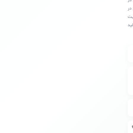
در
در
یت
ید