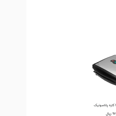
خرید اسنک ساز ۳ کاره پاناسونیک
یال