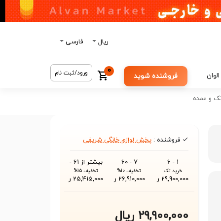
ریال
فارسی
0
ورود/ثبت نام
الوان
فروشنده شوید
فروشنده :
پخش لوازم خانگی شریفی
1 - 6
7 - 60
بیشتر از 61 -
خرید تک
تخفیف 10%
تخفیف 15%
29,900,000 ر
26,910,000 ر
25,415,000 ر
29,900,000 ریال