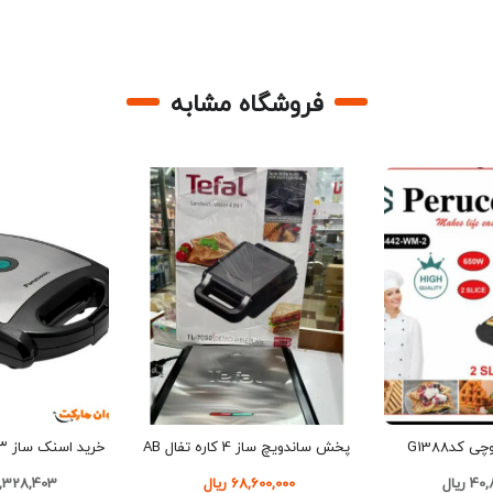
فروشگاه مشابه
 کدG1388
پخش ساندویچ ساز 4 کاره تفال AB
مدل PA6025 تک و عمده کد Z301
ریال
68,600,000 ریال
92,328,403 ر