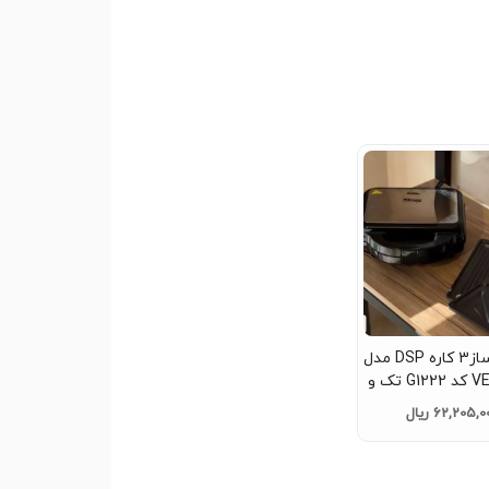
اسنک ساز3 کاره DSP مدل
VE_ 245 کد G1222 تک و
عمده
62,205, ریال