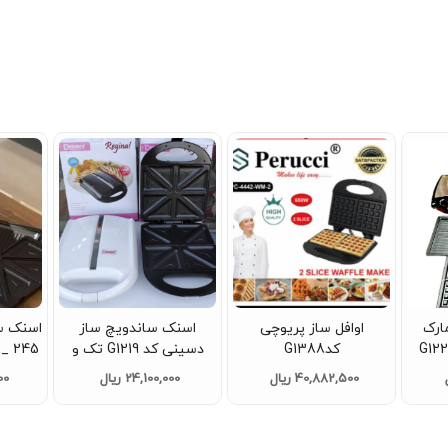
اره مارک
اوافل ساز پریوچی
اسنک ساندویچ ساز
یونیک کد G1223
کدG1388
دسینی کد G1219 تک و
عمده
40,882,500 ریال
24,100,000 ریال
000