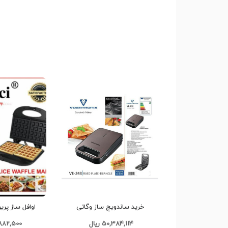
خرید ساندویچ ساز وگاتی
اوافل ساز پریوچی
VOGATRONIX مدل ME-243 کد
50,384,114 ریال
40,882,500 
M243 تک و عمده