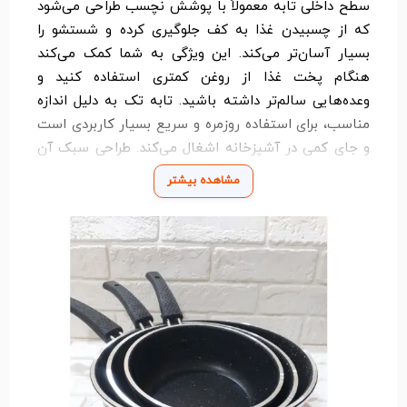
سطح داخلی تابه معمولاً با پوشش نچسب طراحی می‌شود
که از چسبیدن غذا به کف جلوگیری کرده و شستشو را
بسیار آسان‌تر می‌کند. این ویژگی به شما کمک می‌کند
هنگام پخت غذا از روغن کمتری استفاده کنید و
وعده‌هایی سالم‌تر داشته باشید. تابه تک به دلیل اندازه
مناسب، برای استفاده روزمره و سریع بسیار کاربردی است
و جای کمی در آشپزخانه اشغال می‌کند. طراحی سبک آن
باعث می‌شود حمل و استفاده از آن بدون خستگی انجام
مشاهده بیشتر
شود و به همین دلیل برای دانشجوها، زندگی‌های مجردی یا
خانواده‌هایی که به دنبال ابزار ساده و کاربردی هستند
انتخابی عالی است. این محصول به گونه‌ای ساخته شده
که در برابر حرارت بالا مقاوم است و تغییر شکل نمی‌دهد.
همچنین دوام و کیفیت ساخت آن سبب می‌شود مدت
زمان طولانی بتوانید از آن استفاده کنید. داشتن یک تابه
تک در آشپزخانه کمک می‌کند همیشه یک وسیله
دم‌دستی و کارآمد برای پخت سریع و آسان انواع غذاها در
اختیار داشته باشید. اگر به دنبال وسیله‌ای سبک، مقاوم و