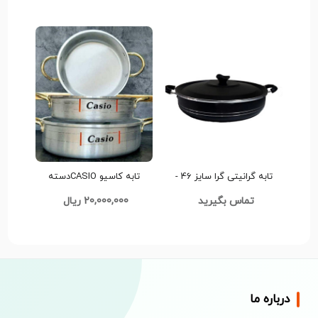
تابه گرانیتی گرا سایز 46 -
تابه کاسیو CASIOدسته
کیفیت بالا و طراحی مناسب
طلایی کد G1376
تماس بگیرید
20,000,000 ریال
کدb1064
درباره ما