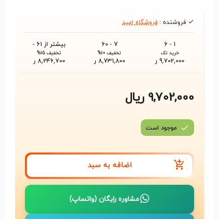
فروشنده :
فروشگاه امید
1 - 6
7 - 60
بیشتر از 61 -
خرید تک
تخفیف 10%
تخفیف 15%
9,702,000 ر
8,731,800 ر
8,246,700 ر
9,702,000 ریال
موجود است
اضافه به سبد
مشاوره رایگان (واتساپ)