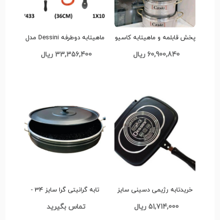
پخش قابلمه و ماهیتابه کاسیو
ماهیتابه دوطرفه Dessini مدل
15 پارچ تک و عمده کد Z634
Regina
60,900,840 ریال
33,356,400 ریال
خریدتابه رژیمی دسینی سایز
تابه گرانیتی گرا سایز 34 -
36 تک وعمده کد d253
کوچک و کاربردی برای آشپزی
51,714,000 ریال
تماس بگیرید
روزمره کدb1067