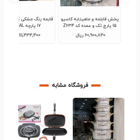
 کاسیو
قابمه رنگ مشکی کرم بادمجانی
تابه گرانیتی گرا سایز 52 -
17 پارچه HOORAL
طراحی بزرگ و کیفیت عالی
کدb1063
111,434,400 ریال
تماس بگیرید
فروشگاه مشابه