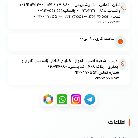
تلفن : تماس - با - پشتیبانی: - 91031882-021 - 91035242-021 -
واتساپ:
09383333895
- واتساپ:
09120563661
-
تماس:
09166476553
-
09166476552
-
09166476551
-
-
09164766613
ساعت کاری : 9 الی20
آدرس : شعبه اصلی : اهواز - خیابان قنادان زاده بین نادری و
جعفری - پلاک 268 - کد پستی: 6194914980
شماره تماس:09166476552
09166476553
اطلاعات