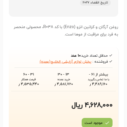
تاریخ انقضاء 2027
روغن آرگان و کراتین انزو (Enzo) با کد R038، محصولی منحصر
به فرد برای مراقبت از موها است.
حداقل تعداد خرید:
10 عدد
فروشنده :
پخش لوازم آرایشی الخلیج(عمده)
بیشتر از 61 -
13 - 30
31 - 60
با ما تماس بگیرید
خرید عمده
قیمت همکار
4,489,160 ر
4,581,720 ر
4,535,440 ر
4,628,000 ریال
موجود است