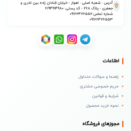
آدرس : شعبه اصلی : اهواز - خیابان قنادان زاده بین نادری و
جعفری - پلاک 268 - کد پستی: 6194914980
شماره تماس:09166476552
09166476553
اطلاعات
راهنما و سوالات متداول
حریم خصوصی مشتری
شرایط و قوانین
نحوه خرید محصول
مجوزهای فروشگاه