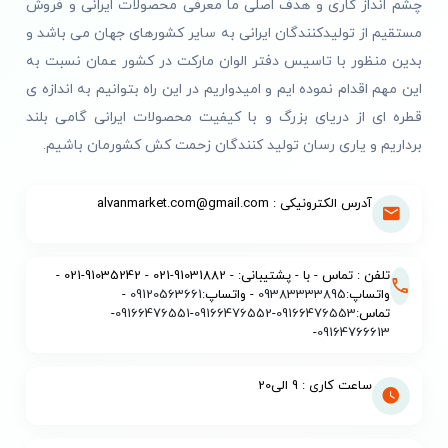
چشم انداز کاری و هدف اصلی ما معرفی محصولات ایرانی و فروش
مستقیم از تولیدکنندگان ایرانی به سایر کشورهای جهان می باشد و
بدین منظور با تاسیس دفتر الوان مارکت در کشور عمان نسبت به
این مهم اقدام نموده ایم و امیدواریم در این راه بتوانیم به اندازه ی
قطره ای از دریای بزرگ و با کیفیت محصولات ایرانی گامی بلند
برداریم و یاری رسان تولید کنندگان زحمت کش کشورمان باشیم.
آدرس الکترونیکی : alvanmarket.com@gmail.com
تلفن : تماس - با - پشتیبانی: - 91031882-021 - 91035242-021 -
واتساپ:
09383333895
- واتساپ:
09120563661
-
تماس:
09166476553
-
09166476552
-
09166476551
-
-
09164766613
ساعت کاری : 9 الی20