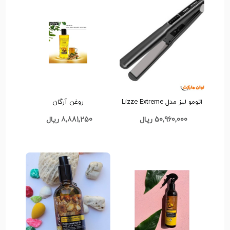
اتومو لیز مدل Lizze Extreme
روغن آرگان
اصلی 10 امپر کد H042 تک و
50,960,000 ریال
8,881,250 ریال
عمده