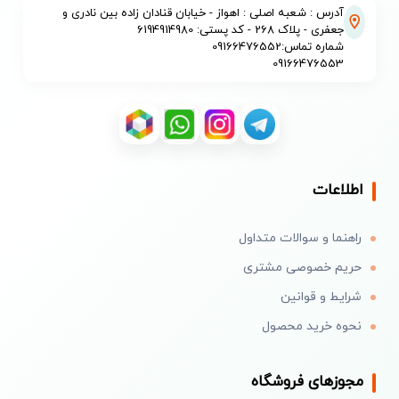
آدرس : شعبه اصلی : اهواز - خیابان قنادان زاده بین نادری و
جعفری - پلاک 268 - کد پستی: 6194914980
شماره تماس:09166476552
09166476553
اطلاعات
راهنما و سوالات متداول
حریم خصوصی مشتری
شرایط و قوانین
نحوه خرید محصول
مجوزهای فروشگاه