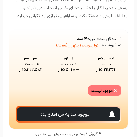
می‌دهد. این ست‌ها اغلب برای موقعیت‌هایی مانند مهمانی‌های
رسمی، محیط کار یا مناسبت‌های خاص انتخاب می‌شوند و
به‌لطف طراحی هماهنگ کت و سارافون، نیازی به نگرانی درباره
ست کردن آیتم‌های مختلف نخواهید داشت.
حداقل تعداد خرید:
4 عدد
فروشنده :
تولیدی مانتو تهران(عمده)
25 - 36
1 - 24
37 - 370
صادرات
قیمت عمده
قیمت همکار
15,211,364 ر
15,521,800 ر
15,366,582 ر
موجود نیست
موجود شد به من اطلاع بده
گزارش قیمت بهتر یا تخلف برای این محصول