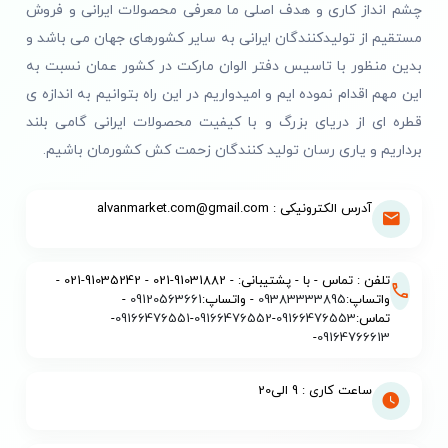
چشم انداز کاری و هدف اصلی ما معرفی محصولات ایرانی و فروش
مستقیم از تولیدکنندگان ایرانی به سایر کشورهای جهان می باشد و
بدین منظور با تاسیس دفتر الوان مارکت در کشور عمان نسبت به
این مهم اقدام نموده ایم و امیدواریم در این راه بتوانیم به اندازه ی
قطره ای از دریای بزرگ و با کیفیت محصولات ایرانی گامی بلند
برداریم و یاری رسان تولید کنندگان زحمت کش کشورمان باشیم.
آدرس الکترونیکی : alvanmarket.com@gmail.com
تلفن : تماس - با - پشتیبانی: - 91031882-021 - 91035242-021 -
واتساپ:
09383333895
- واتساپ:
09120563661
-
تماس:
09166476553
-
09166476552
-
09166476551
-
-
09164766613
ساعت کاری : 9 الی20