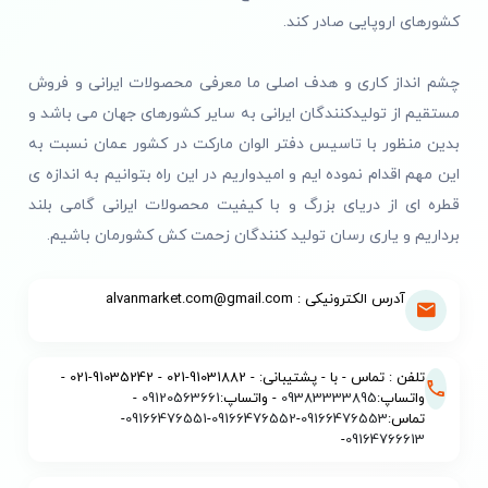
کشورهای اروپایی صادر کند.
چشم انداز کاری و هدف اصلی ما معرفی محصولات ایرانی و فروش
مستقیم از تولیدکنندگان ایرانی به سایر کشورهای جهان می باشد و
بدین منظور با تاسیس دفتر الوان مارکت در کشور عمان نسبت به
این مهم اقدام نموده ایم و امیدواریم در این راه بتوانیم به اندازه ی
قطره ای از دریای بزرگ و با کیفیت محصولات ایرانی گامی بلند
برداریم و یاری رسان تولید کنندگان زحمت کش کشورمان باشیم.
آدرس الکترونیکی : alvanmarket.com@gmail.com
تلفن : تماس - با - پشتیبانی: - 91031882-021 - 91035242-021 -
واتساپ:
09383333895
- واتساپ:
09120563661
-
تماس:
09166476553
-
09166476552
-
09166476551
-
-
09164766613