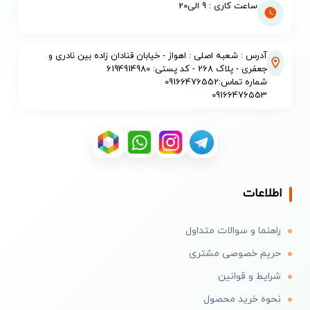
ساعت کاری : 9 الی20
آدرس : شعبه اصلی : اهواز - خیابان قنادان زاده بین نادری و
جعفری - پلاک 268 - کد پستی: 6194914980
شماره تماس:09166476552
09166476553
اطلاعات
راهنما و سوالات متداول
حریم خصوصی مشتری
شرایط و قوانین
نحوه خرید محصول