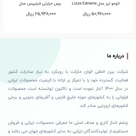
اتومو لیز مدل Lizze Extreme
برس حرارتی فیلیپس مدل
اصلی 10 امپر کد H042 تک و
PH4049 کد H076 تک و عمده
50,960,000 ریال
25,948,000 ریال
عمده
درباره ما
شرکت بین المللی الوان مارکت با رویکرد به نیاز صادرات کشور
فعالیت گسترده خود را با تمرکز بر ارائه با کیفیت محصولات ایرانی
در سال 1400 آغاز نموده است و تاکنون توانسته است محصولات
فراوانی را به کشورهای حوزه خلیج فارس و آفریقای جنوبی و برخی
کشورهای اروپایی صادر کند.
چشم انداز کاری و هدف اصلی ما معرفی محصولات ایرانی و فروش
مستقیم از تولیدکنندگان ایرانی به سایر کشورهای جهان می باشد و