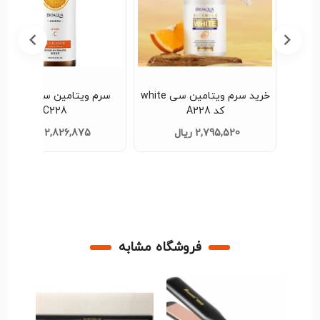
خرید سرم ویتامین سی white
سرم ویتامین سی بیوآکوا
سرم پرایمر گلدزن oldzan
C245
C228
2,826,875 ریال
2,909,563 ریال
فروشگاه مشابه