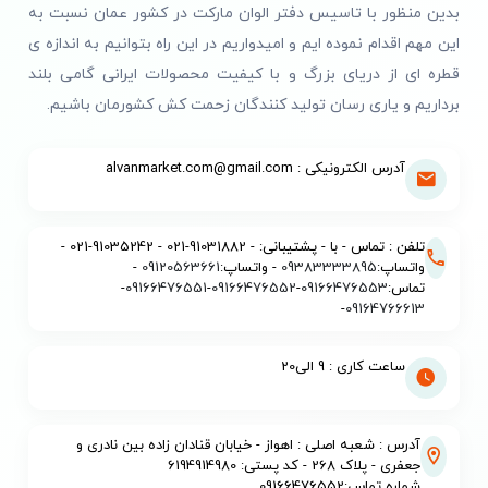
بدین منظور با تاسیس دفتر الوان مارکت در کشور عمان نسبت به
این مهم اقدام نموده ایم و امیدواریم در این راه بتوانیم به اندازه ی
قطره ای از دریای بزرگ و با کیفیت محصولات ایرانی گامی بلند
برداریم و یاری رسان تولید کنندگان زحمت کش کشورمان باشیم.
آدرس الکترونیکی : alvanmarket.com@gmail.com
تلفن : تماس - با - پشتیبانی: - 91031882-021 - 91035242-021 -
واتساپ:
09383333895
- واتساپ:
09120563661
-
تماس:
09166476553
-
09166476552
-
09166476551
-
-
09164766613
ساعت کاری : 9 الی20
آدرس : شعبه اصلی : اهواز - خیابان قنادان زاده بین نادری و
جعفری - پلاک 268 - کد پستی: 6194914980
شماره تماس:09166476552