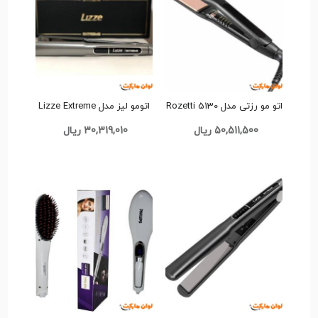
اتو مو رزتی مدل 5130 Rozetti
اتومو لیز مدل Lizze Extreme
تک و عمده کدH037
اصلی 2.5 امپر تک و عمده
50,511,500 ریال
30,319,010 ریال
کدH040