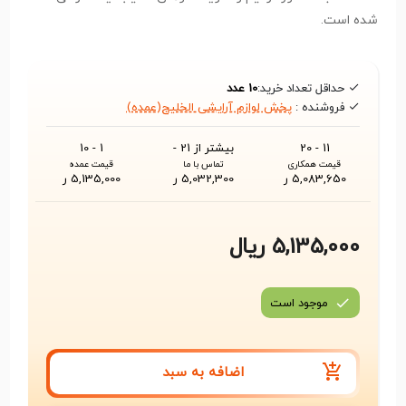
شده است.
حداقل تعداد خرید:
10 عدد
فروشنده :
پخش لوازم آرایشی الخلیج(عمده)
11 - 20
بیشتر از 21 -
1 - 10
قیمت همکاری
تماس با ما
قیمت عمده
5,083,650 ر
5,032,300 ر
5,135,000 ر
5,135,000 ریال
موجود است
اضافه به سبد