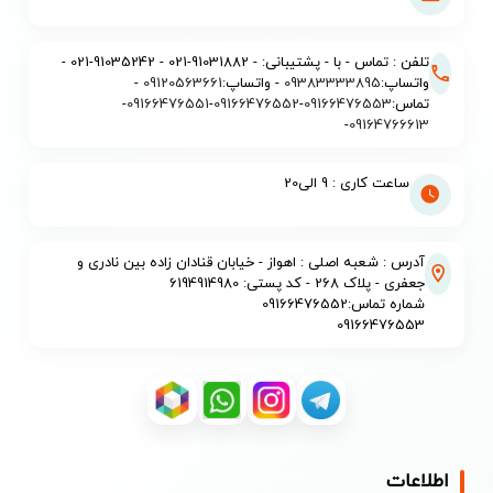
تلفن : تماس - با - پشتیبانی: - 91031882-021 - 91035242-021 -
واتساپ:
09383333895
- واتساپ:
09120563661
-
تماس:
09166476553
-
09166476552
-
09166476551
-
-
09164766613
ساعت کاری : 9 الی20
آدرس : شعبه اصلی : اهواز - خیابان قنادان زاده بین نادری و
جعفری - پلاک 268 - کد پستی: 6194914980
شماره تماس:09166476552
09166476553
اطلاعات