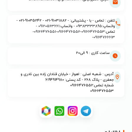
تلفن : تماس - با - پشتیبانی: - 91031882-021 - 91035242-021 -
واتساپ:
09383333895
- واتساپ:
09120563661
-
تماس:
09166476553
-
09166476552
-
09166476551
-
-
09164766613
ساعت کاری : 9 الی20
آدرس : شعبه اصلی : اهواز - خیابان قنادان زاده بین نادری و
جعفری - پلاک 268 - کد پستی: 6194914980
شماره تماس:09166476552
09166476553