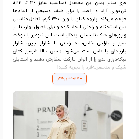
فری سایز بودن این محصول (مناسب سایز 36 تا 44)،
تن‌خوری آزاد و راحت را برای طیف وسیعی از اندام‌ها
فراهم می‌کند. پارچه کتان با وزن 360 گرم، تعادل مناسبی
بین استحکام و راحتی ایجاد کرده و برای فصول بهار، پاییز
و روزهای خنک تابستان ایده‌آل است. این شومیز با دوخت
تمیز و طراحی خاص، به راحتی با شلوار جین، شلوار
پارچه‌ای یا دامن ست می‌شود. همین حالا شومیز کتان
تیکه‌دوزی تدی را از الوان مارکت سفارش دهید و استایلی
شیک و منحصربه‌فرد را تجربه کنید!
مشاهده بیشتر
سایز: فری سایز (مناسب سایز 36 تا 44)
جنس: کتان 360 گرم، مقاوم، سبک و بدون آبرفت
طراحی: تیکه‌دوزی با الهام از پارچه تدی، مناسب استایل
کژوال و خیابانی
کاربرد: استفاده روزمره، دورهمی، مهمانی‌های غیررسمی و
استایل‌های مدرن