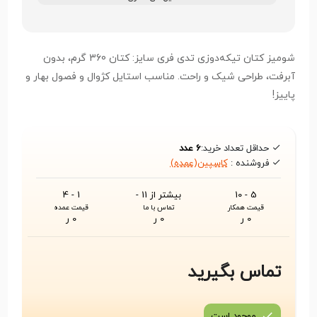
شومیز کتان تیکه‌دوزی تدی فری سایز: کتان 360 گرم، بدون
آبرفت، طراحی شیک و راحت. مناسب استایل کژوال و فصول بهار و
پاییز!
حداقل تعداد خرید:
6 عدد
فروشنده :
کاسپین(عمده)
5 - 10
بیشتر از 11 -
1 - 4
قیمت همکار
تماس با ما
قیمت عمده
0 ر
0 ر
0 ر
تماس بگیرید
موجود است