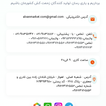
برداریم و یاری رسان تولید کنندگان زحمت کش کشورمان باشیم.
آدرس الکترونیکی : alvanmarket.com@gmail.com
تلفن : تماس - با - پشتیبانی: - 91031882-021 - 91035242-021 -
واتساپ:
09383333895
- واتساپ:
09120563661
-
تماس:
09166476553
-
09166476552
-
09166476551
-
-
09164766613
ساعت کاری : 9 الی20
آدرس : شعبه اصلی : اهواز - خیابان قنادان زاده بین نادری و
جعفری - پلاک 268 - کد پستی: 6194914980
شماره تماس:09166476552
09166476553