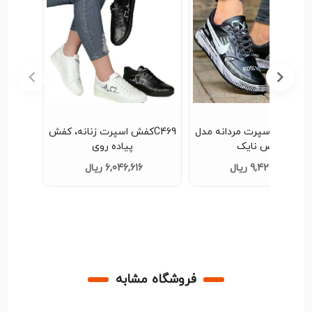
C466;کفش اسپرت مردانه مدل
C469کفش اسپرت زنانه، کفش
بوس نایک
پیاده روی
9,420,000 ریال
6,046,616 ریال
فروشگاه مشابه