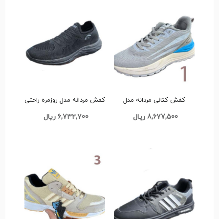
کفش کتانی مردانه مدل
کفش مردانه مدل روزمره راحتی
اسپرت کد G867
کد G873
8,677,500 ریال
6,732,700 ریال