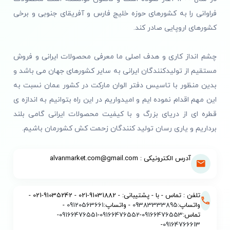
فراوانی را به کشورهای حوزه خلیج فارس و آفریقای جنوبی و برخی
کشورهای اروپایی صادر کند.
چشم انداز کاری و هدف اصلی ما معرفی محصولات ایرانی و فروش
مستقیم از تولیدکنندگان ایرانی به سایر کشورهای جهان می باشد و
بدین منظور با تاسیس دفتر الوان مارکت در کشور عمان نسبت به
این مهم اقدام نموده ایم و امیدواریم در این راه بتوانیم به اندازه ی
قطره ای از دریای بزرگ و با کیفیت محصولات ایرانی گامی بلند
برداریم و یاری رسان تولید کنندگان زحمت کش کشورمان باشیم.
آدرس الکترونیکی : alvanmarket.com@gmail.com
تلفن : تماس - با - پشتیبانی: - 91031882-021 - 91035242-021 -
واتساپ:
09383333895
- واتساپ:
09120563661
-
تماس:
09166476553
-
09166476552
-
09166476551
-
-
09164766613