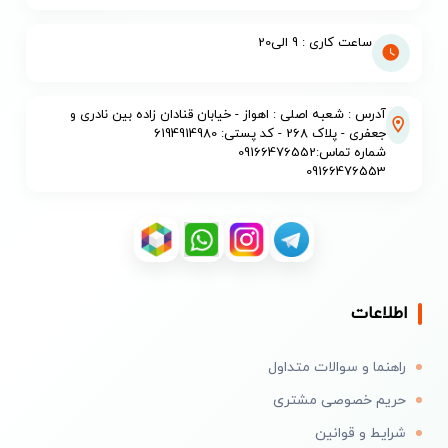
ساعت کاری : 9 الی20
آدرس : شعبه اصلی : اهواز - خیابان قنادان زاده بین نادری و
جعفری - پلاک 268 - کد پستی: 6194914980
شماره تماس:09166476552
09166476553
اطلاعات
راهنما و سوالات متداول
حریم خصوصی مشتری
شرایط و قوانین