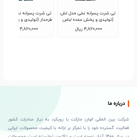
ش طرح
تی شرت پسرانه نخی مدل لش
تی شرت پسرانه نخی مدل ل
انه}
(تولیدی و پخش عمده لباس
طرحدار {تولیدی و پخش پوش
مردانه)A295
مردانه}A293
4,820,000 ریال
4,820,000 ریال
درباره ما
شرکت بین المللی الوان مارکت با رویکرد به نیاز صادرات کشور
فعالیت گسترده خود را با تمرکز بر ارائه با کیفیت محصولات ایرانی
در سال 1400 آغاز نموده است و تاکنون توانسته است محصولات