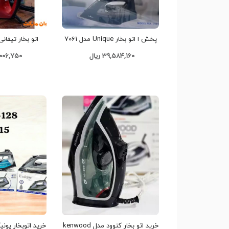
هوشمندانه است؟
آراستگی ظاهر یکی از اصول مهم در روابط اجتماعی اس
پخش ا اتو بخار Unique مدل 7061
برای داشتن لباس‌هایی صاف و مرتب، نیاز به یک ا
کدG2767 تک و عمده
کدH024 تک و عمده
39,584,160 ریال
23,006,750 
پاسخ به این نیاز طراحی شده است. برند شیامی هموار
بهره‌گیری از متریال باکیفیت، دوام بالایی دارد. ق
می‌برد. در این مقاله جامع به تحلیل تمامی ویژگ
می‌کند تا با قدرت مهندسی این محصول آشنا شوید. 
تحلیل قدرت موتور و سرعت
توان مصرفی دستگاه، سرعت داغ شدن کفی را تعیین
ویژگی بسیار ارزشمند است. شما بلافاصله پس از ر
پیشرفته این دستگاه توزیع حرارت یکنواختی دارند.
توان بالای موتور به تولید بخار پایدار و پرفشار
مصرف انرژی ایجاد کرده است. سرعت کار با این اتو، 
خرید اتو بخار کنوود مدل kenwood