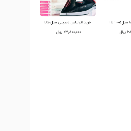
خرید اتوبخار فوما مدلFU2005
خرید اتو‌لباس دسینی مدلDS-
7057 کدG2153 تک و عمده
یال
23,800,000 ریال