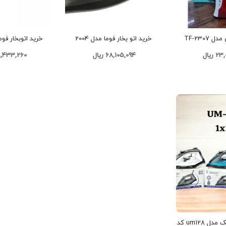
ت. لباس‌های چروکیده تاثیر منفی بر پرستیژ افراد دارند.
اتو بخار تیفانی مدل TF-2307
خرید اتو بخار فوما مدل 2004
بزار حرفه‌ای است.
اتو بخار شیامی مدل mi371
دقیقاً برای
کدG2151 تک و عمده
کدG2152 تک و عمده
ریال
68,105,094 ریال
68,433,260 ر
ه با رویکرد تکنولوژی‌محور وارد بازار می‌شود. این مدل با
درت بخاردهی بالا، سخت‌ترین چروک‌ها را به راحتی از بین
ی‌های این اتوی مدرن می‌پردازیم. این مطلب به شما کمک
اتوکشی دیگر یک کار خسته‌کننده نخواهد بود.
 آماده‌سازی
 می‌کند.
اتو بخار شیامی مدل mi371
با توان حرارتی بسیار
بالایی تولید شده است. این توان باعث می‌شود اتو در کمتر از ۳۰ ثانیه داغ شود. در دنیای پرسرعت امروز، این
وشن کردن، می‌توانید اتوکشی را شروع کنید. المنت‌های
 این یکنواختی مانع از سوختن نقطه‌ای لباس‌ها می‌شود.
 کمک می‌کند. شیامی در این مدل تعادلی عالی بین قدرت و
بهره‌وری شما را در کارهای خانه افزایش می‌دهد.
خرید اتوبخار یونیک مدل um128 کد