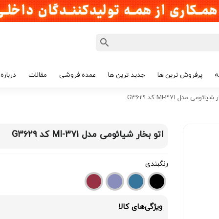
ه
پرفروش ترین ها
جدید ترین ها
عمده فروشی
مقالات
درباره 
یائومی مدل MI-371 کد G3629
اتو بخار شیائومی مدل MI-371 کد G3629
رنگبندی
ویژگی‌های کالا