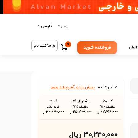
ریال
فارسی
0
ورود/ثبت نام
الوان
فروشنده شوید
فروشنده :
پخش لوازم آشپزخانه طاها
7 - 60
بیشتر از 61 -
1 - 6
تخفیف 10%
تخفیف 15%
خرید تکی
27,216,000 ر
25,704,000 ر
30,240,000 ر
30,240,000 ریال