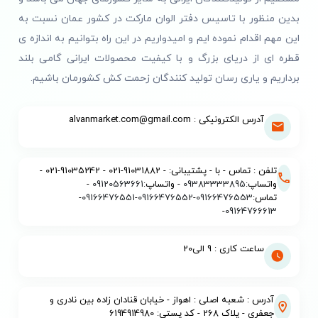
بدین منظور با تاسیس دفتر الوان مارکت در کشور عمان نسبت به
این مهم اقدام نموده ایم و امیدواریم در این راه بتوانیم به اندازه ی
قطره ای از دریای بزرگ و با کیفیت محصولات ایرانی گامی بلند
برداریم و یاری رسان تولید کنندگان زحمت کش کشورمان باشیم.
آدرس الکترونیکی : alvanmarket.com@gmail.com
تلفن : تماس - با - پشتیبانی: - 91031882-021 - 91035242-021 -
واتساپ:
09383333895
- واتساپ:
09120563661
-
تماس:
09166476553
-
09166476552
-
09166476551
-
-
09164766613
ساعت کاری : 9 الی20
آدرس : شعبه اصلی : اهواز - خیابان قنادان زاده بین نادری و
جعفری - پلاک 268 - کد پستی: 6194914980