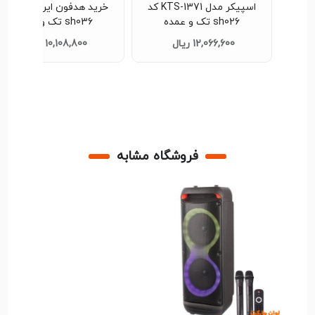
بل حمل
اسپیکر مدل KTS-1371 کد
خرید هدفون ایرپادm19 کد
مدل GTS-1560 کد sh027 تک و
sh026 تک و عمده
sh036 تک و عمده
12,066,600 ریال
10,108,800 ریال
فروشگاه مشابه