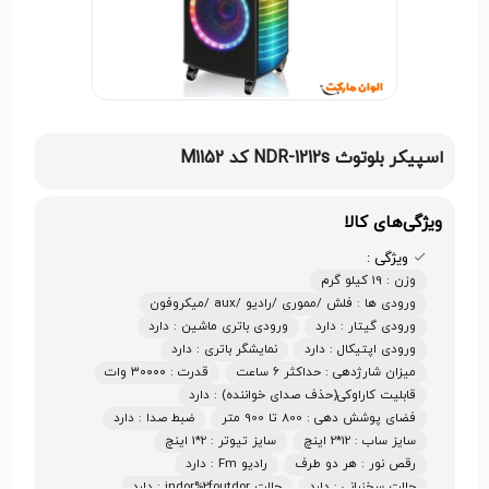
اسپیکر بلوتوث NDR-1212s کد M1152
ویژگی‌های کالا
ویژگی :
وزن : 19 کیلو گرم
ورودی ها : فلش /مموری /رادیو /aux /میکروفون
ورودی گیتار : دارد
ورودی باتری ماشین : دارد
ورودی اپتیکال : دارد
نمایشگر باتری : دارد
میزان شارژدهی : حداکثر ۶ ساعت
قدرت : ۳۰۰۰۰ وات
قابلیت کاراوکی(حذف صدای خواننده) : دارد
فضای پوشش دهی : 800 تا 900 متر
ضبط صدا : دارد
سایز ساب : 12*2 اینچ
سایز تیوتر : 2*1 اینچ
رقص نور : هر دو طرف
رادیو Fm : دارد
حالت سخنرانی : دارد
حالت indor%2foutdor : دارد