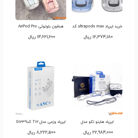
خرید ایرپاد ultrapods max کد
هدفون بلوتوثی AirPod Pro
d274 تک و عمده
Ultrapods Max کدG1236 تک
12,374,180 ریال
14,621,600 ریال
و عمده
ایرپاد هاینو تکو مدل
ایرپاد وزمی مدل:T12 کدG1239
HainoTeko Air-5 کد G1237
تک و عمده
22,984,000 ریال
8,222,500 ریال
تک و عمده