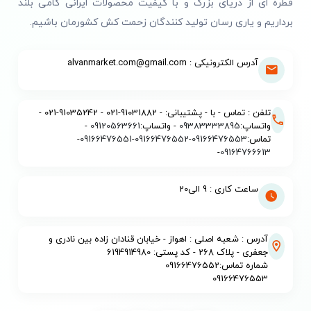
قطره ای از دریای بزرگ و با کیفیت محصولات ایرانی گامی بلند
برداریم و یاری رسان تولید کنندگان زحمت کش کشورمان باشیم.
آدرس الکترونیکی : alvanmarket.com@gmail.com
تلفن : تماس - با - پشتیبانی: - 91031882-021 - 91035242-021 -
واتساپ:
09383333895
- واتساپ:
09120563661
-
تماس:
09166476553
-
09166476552
-
09166476551
-
-
09164766613
ساعت کاری : 9 الی20
آدرس : شعبه اصلی : اهواز - خیابان قنادان زاده بین نادری و
جعفری - پلاک 268 - کد پستی: 6194914980
شماره تماس:09166476552
09166476553