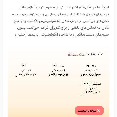
ایرپادها در سال‌های اخیر به یکی از محبوب‌ترین لوازم جانبی
دیجیتال تبدیل شده‌اند. این هدفون‌های بی‌سیم کوچک و سبک،
تجربه‌ای بی‌نقص از گوش دادن به موسیقی، پادکست یا پاسخ
دادن به تماس‌های تلفنی را برای کاربران فراهم می‌کنند. بدون
سیم‌های دست‌وپاگیر و با طراحی ارگونومیک، ایرپادها راحتی و
آزادی عمل بیشتری در اختیار کاربران قرار می‌دهند، چه در حال
ورزش باشید، چه در محل کار یا هنگام رفت‌وآمد روزانه.
فروشنده :
حکیم رایانه
1 - 49
100 - 999
50 - 99
قیمت عمده
قیمت همکار
خرید تکی
38,288,133 ر
34,033,896 ر
42,542,370 ر
بیشتر از 1000 -
تماس با ما
29,779,659 ر
موجود نیست