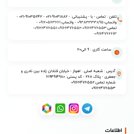
تلفن : تماس - با - پشتیبانی: - 91031882-021 - 91035242-021 -
واتساپ:
09383333895
- واتساپ:
09120563661
-
تماس:
09166476553
-
09166476552
-
09166476551
-
-
09164766613
ساعت کاری : 9 الی20
آدرس : شعبه اصلی : اهواز - خیابان قنادان زاده بین نادری و
جعفری - پلاک 268 - کد پستی: 6194914980
شماره تماس:09166476552
09166476553
اطلاعات