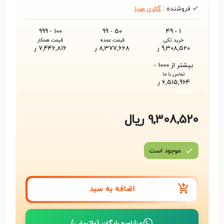
فروشنده :
گالری صبا
100 - 999
50 - 99
1 - 49
خرید تکی
قیمت عمده
قیمت همکار
9,308,520 ر
8,377,668 ر
7,446,816 ر
بیشتر از 1000 -
تماس با ما
6,515,964 ر
9,308,520 ریال
موجود است
اضافه به سبد
مشاوره رایگان (واتساپ)