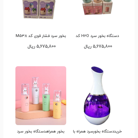
دستگاه بخور سرد H2O کد
بخور سرد فشار قوی کد M538
M537
5,675,800 ریال
5,675,800 ریال
خریددستگاه بخورسرد همراه با
بخور همراهدستگاه بخور سرد
چراغ خواب تک وعمده کد
نانو مدل خرگوشی کد G1059