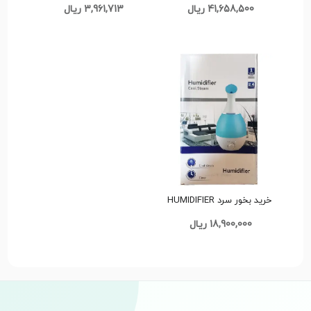
41,658,500 ریال
3,961,713 ریال
d247
خرید بخور سرد HUMIDIFIER
مدل کد G2168 تک و عمده
18,900,000 ریال