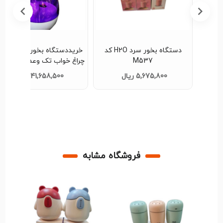
دستگاه بخور سرد H2O کد
خریددستگاه بخورسرد همراه ب
M537
چراغ خواب تک وعمده کد d247
5,675,800 ریال
41,658,500 ریال
فروشگاه مشابه