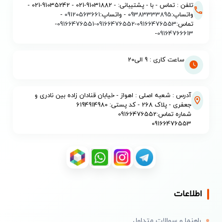
تلفن : تماس - با - پشتیبانی: - 91031882-021 - 91035242-021 -
واتساپ:
09383333895
- واتساپ:
09120563661
-
تماس:
09166476553
-
09166476552
-
09166476551
-
-
09164766613
ساعت کاری : 9 الی20
آدرس : شعبه اصلی : اهواز - خیابان قنادان زاده بین نادری و
جعفری - پلاک 268 - کد پستی: 6194914980
شماره تماس:09166476552
09166476553
اطلاعات
راهنما و سوالات متداول