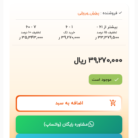
فروشنده :
پخش مروانی
بیشتر از 61 -
1 - 6
7 - 60
تخفیف 15 درصد
خرید تک
تخفیف 10 درصد
33,379,500 ر
39,270,000 ر
35,343,000 ر
39,270,000 ریال
موجود است
اضافه به سبد
مشاوره رایگان (واتساپ)