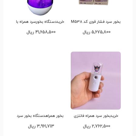
بخور سرد فشار قوی کد M538
خریددستگاه بخورسرد همراه با
چراغ خواب تک وعمده کد
5,675,800 ریال
41,658,500 ریال
d247
خریدبخور سرد همراه فانتزی
بخور همراهدستگاه بخور سرد
صورت طرح کرومی کد M997
نانو مدل خرگوشی کد G1059
2,762,500 ریال
3,961,713 ریال
تک و عمده