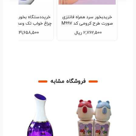
ضانورد
خریدبخور سرد همراه فانتزی
خریددستگاه بخورسرد همراه ب
صورت طرح کرومی کد M997
چراغ خواب تک وعمده کد d247
تک و عمده
2,762,500 ریال
41,658,500 ریال
فروشگاه مشابه