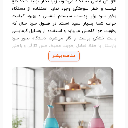
افزایش ایمنی دستگاه می‌شود، زیرا بخار تولید شده داغ
نیست و خطر سوختگی وجود ندارد. استفاده از دستگاه
بخور سرد برای پوست، سیستم تنفسی و بهبود کیفیت
خواب شما بسیار مفید است. در فصول سرد سال که
رطوبت هوا کاهش می‌یابد و استفاده از وسایل گرمایشی
باعث خشکی پوست و گلو می‌شود، دستگاه بخور سرد
یارستار با حفظ تعادل رطوبت محیط، حس تازگی و راحتی
را به کاربران می‌دهد. این دستگاه برای کودکان و سالمندان
مشاهده بیشتر
نیز مناسب است، زیرا به آنها کمک می‌کند تا راحت‌تر
نفس بکشند و علائم آلرژی و سرماخوردگی را کاهش دهند.
یکی دیگر از ویژگی‌های مهم این مدل، صدای کم آن است
که هیچ مزاحمتی هنگام خواب یا کار ایجاد نمی‌کند.
مخزن مناسب دستگاه، امکان استفاده طولانی مدت را
بدون نیاز به پر کردن مداوم آب فراهم می‌کند. طراحی زیبا،
نور ملایم LED و قابلیت هماهنگی با دکوراسیون‌های
مختلف، پخش کننده هوای سرد یارستار در ظرف شیشه‌ای
را به گزینه‌ای ایده‌آل برای افرادی که به سلامت و زیبایی
فضای زندگی خود اهمیت می‌دهند، تبدیل کرده است. در