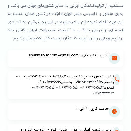
مستقیم از تولیدکنندگان ایرانی به سایر کشورهای جهان می باشد و
بدین منظور با تاسیس دفتر الوان مارکت در کشور عمان نسبت به
این مهم اقدام نموده ایم و امیدواریم در این راه بتوانیم به اندازه ی
قطره ای از دریای بزرگ و با کیفیت محصولات ایرانی گامی بلند
برداریم و یاری رسان تولید کنندگان زحمت کش کشورمان باشیم.
آدرس الکترونیکی : alvanmarket.com@gmail.com
تلفن : تماس - با - پشتیبانی: - 91031882-021 - 91035242-021 -
واتساپ:
09383333895
- واتساپ:
09120563661
-
تماس:
09166476553
-
09166476552
-
09166476551
-
-
09164766613
ساعت کاری : 9 الی20
آدرس : شعبه اصلی : اهواز - خیابان قنادان زاده بین نادری و