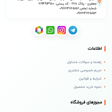
جعفری - پلاک 268 - کد پستی: 6194914980
شماره تماس:09166476552
09166476553
اطلاعات
راهنما و سوالات متداول
حریم خصوصی مشتری
شرایط و قوانین
نحوه خرید محصول
مجوزهای فروشگاه