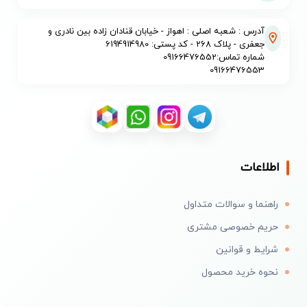
آدرس : شعبه اصلی : اهواز - خیابان قنادان زاده بین نادری و
جعفری - پلاک 268 - کد پستی: 6194914980
شماره تماس:09166476552
09166476553
اطلاعات
راهنما و سوالات متداول
حریم خصوصی مشتری
شرایط و قوانین
نحوه خرید محصول