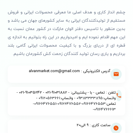
چشم انداز کاری و هدف اصلی ما معرفی محصولات ایرانی و فروش
مستقیم از تولیدکنندگان ایرانی به سایر کشورهای جهان می باشد و
بدین منظور با تاسیس دفتر الوان مارکت در کشور عمان نسبت به
این مهم اقدام نموده ایم و امیدواریم در این راه بتوانیم به اندازه ی
قطره ای از دریای بزرگ و با کیفیت محصولات ایرانی گامی بلند
برداریم و یاری رسان تولید کنندگان زحمت کش کشورمان باشیم.
آدرس الکترونیکی : alvanmarket.com@gmail.com
تلفن : تماس - با - پشتیبانی: - 91031882-021 - 91035242-021 -
واتساپ:
09383333895
- واتساپ:
09120563661
-
تماس:
09166476553
-
09166476552
-
09166476551
-
-
09164766613
ساعت کاری : 9 الی20