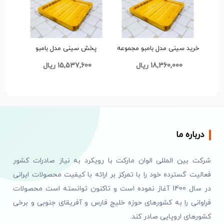
خرید سینی مدل بامبو مجموعه
پخش سینی مدل بامبو
سه عددی سایز بزرگ تک و
مجموعه سه عددی سایز بزرگ
18,360,000 ریال
15,537,600 ریال
عمده کد Z359
تک و عمده کد Z360
درباره ما
شرکت بین المللی الوان مارکت با رویکرد به نیاز صادرات کشور
فعالیت گسترده خود را با تمرکز بر ارائه با کیفیت محصولات ایرانی
در سال 1400 آغاز نموده است و تاکنون توانسته است محصولات
فراوانی را به کشورهای حوزه خلیج فارس و آفریقای جنوبی و برخی
کشورهای اروپایی صادر کند.