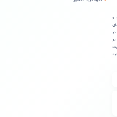
نحوه خرید محصول
 و
ای
در
در
یت
ید