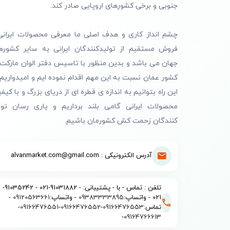
جنوبی و برخی کشورهای اروپایی صادر کند.
چشم انداز کاری و هدف اصلی ما معرفی محصولات ایرانی
فروش مستقیم از تولیدکنندگان ایرانی به سایر کشوره
جهان می باشد و بدین منظور با تاسیس دفتر الوان مارکت 
کشور عمان نسبت به این مهم اقدام نموده ایم و امیدواریم 
این راه بتوانیم به اندازه ی قطره ای از دریای بزرگ و با کیف
محصولات ایرانی گامی بلند برداریم و یاری رسان تول
کنندگان زحمت کش کشورمان باشیم.
آدرس الکترونیکی : alvanmarket.com@gmail.com
تلفن : تماس - با - پشتیبانی: - 91031882-021 - 91035242-
021 - واتساپ:
09383333895
- واتساپ:
09120563661
-
تماس:
09166476553
-
09166476552
-
09166476551
-
-
09164766613