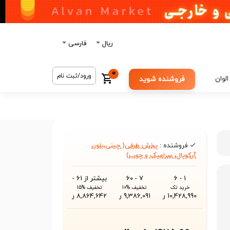
ریال
فارسی
0
ورود/ثبت نام
الوان
فروشنده شوید
فروشنده :
پخش طرفی( چینی،بلور،
آرکوپال، سرامیک و چوب)
1 - 6
7 - 60
بیشتر از 61 -
خرید تک
تخفیف %10
تخفیف %15
10,428,990 ر
9,386,091 ر
8,864,642 ر