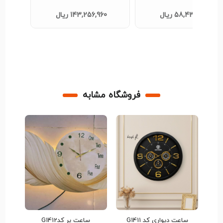
58,433,760 ریال
143,256,960 ریال
فروشگاه مشابه
ساعت دیواری کد G1411
ساعت پر کدG1412