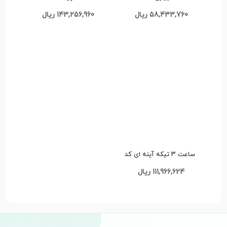
58,433,760 ریال
143,256,960 ریال
ساعت ۳ تیکه آینه ای کد
G1413
111,966,624 ریال