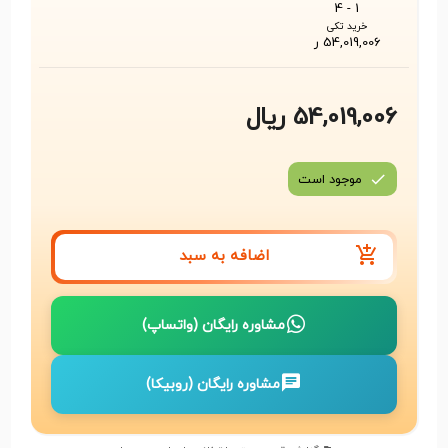
1 - 4
خرید تکی
54,019,006 ر
54,019,006 ریال
موجود است
اضافه به سبد
مشاوره رایگان (واتساپ)
مشاوره رایگان (روبیکا)