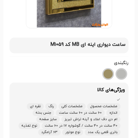
ساعت دیواری اینه ای MB کد M1059
رنگبندی
ویژگی‌های کالا
مشخصات محصول
مشخصات کلی
رنگ
نقره ای
اندازه
60 سانت در 60 سانت ساعت
جنس بدنه
ام دی دف اعلاء و آینه تراش تبریز
سایز صفحه
40 سانت در 40 سانت / گوشواره 17 در 60 سانت
نوع تغذیه
باتری قلمی یک عدد
نوع موتور
63 آرامگرد