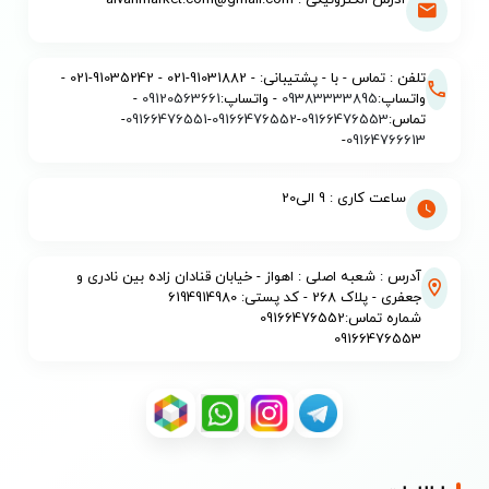
تلفن : تماس - با - پشتیبانی: - 91031882-021 - 91035242-021 -
واتساپ:
09383333895
- واتساپ:
09120563661
-
تماس:
09166476553
-
09166476552
-
09166476551
-
-
09164766613
ساعت کاری : 9 الی20
آدرس : شعبه اصلی : اهواز - خیابان قنادان زاده بین نادری و
جعفری - پلاک 268 - کد پستی: 6194914980
شماره تماس:09166476552
09166476553