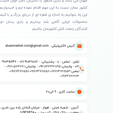
جهان می باشد و بدین منظور با تاسیس دفتر الوان مارکت 
کشور عمان نسبت به این مهم اقدام نموده ایم و امیدواریم 
این راه بتوانیم به اندازه ی قطره ای از دریای بزرگ و با کیف
محصولات ایرانی گامی بلند برداریم و یاری رسان تول
کنندگان زحمت کش کشورمان باشیم.
آدرس الکترونیکی : alvanmarket.com@gmail.com
تلفن : تماس - با - پشتیبانی: - 91031882-021 - 91035242-
021 - واتساپ:
09383333895
- واتساپ:
09120563661
-
تماس:
09166476553
-
09166476552
-
09166476551
-
-
09164766613
ساعت کاری : 9 الی20
آدرس : شعبه اصلی : اهواز - خیابان قنادان زاده بین نادری و
جعفری - پلاک 268 - کد پستی: 6194914980