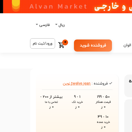
ریال
فارسی
0
ورود/ثبت نام
الوان
فروشنده شوید
ه
فروشنده :
twelve jean نوین
50 - 199
1 - 9
بیشتر از 200 -
قیمت همکار
خرید تک
تماس با ما
0 ر
0 ر
0 ر
10 - 49
خرید عمده
0 ر