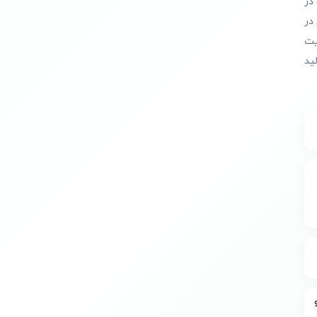
در
در
یت
ید