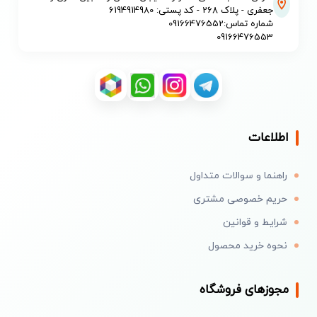
جعفری - پلاک 268 - کد پستی: 6194914980
شماره تماس:09166476552
09166476553
اطلاعات
راهنما و سوالات متداول
حریم خصوصی مشتری
شرایط و قوانین
نحوه خرید محصول
مجوزهای فروشگاه