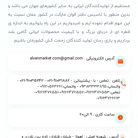
مستقیم از تولیدکنندگان ایرانی به سایر کشورهای جهان می باشد و
بدین منظور با تاسیس دفتر الوان مارکت در کشور عمان نسبت به
این مهم اقدام نموده ایم و امیدواریم در این راه بتوانیم به اندازه ی
قطره ای از دریای بزرگ و با کیفیت محصولات ایرانی گامی بلند
برداریم و یاری رسان تولید کنندگان زحمت کش کشورمان باشیم.
آدرس الکترونیکی : alvanmarket.com@gmail.com
تلفن : تماس - با - پشتیبانی: - 91031882-021 - 91035242-021 -
واتساپ:
09383333895
- واتساپ:
09120563661
-
تماس:
09166476553
-
09166476552
-
09166476551
-
-
09164766613
ساعت کاری : 9 الی20
آدرس : شعبه اصلی : اهواز - خیابان قنادان زاده بین نادری و