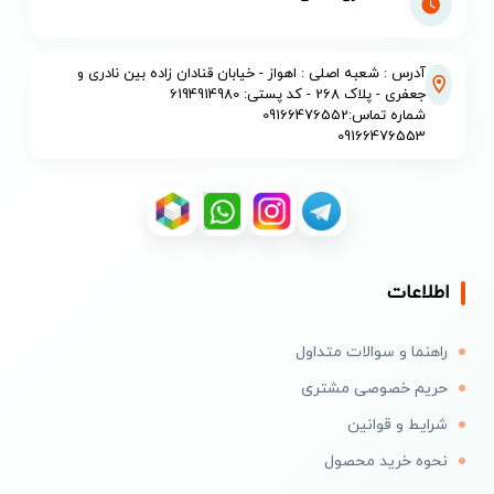
آدرس : شعبه اصلی : اهواز - خیابان قنادان زاده بین نادری و
جعفری - پلاک 268 - کد پستی: 6194914980
شماره تماس:09166476552
09166476553
اطلاعات
راهنما و سوالات متداول
حریم خصوصی مشتری
شرایط و قوانین
نحوه خرید محصول