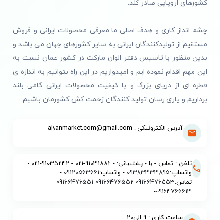
کشورهای اروپایی صادر کند.
چشم انداز کاری و هدف اصلی ما معرفی محصولات ایرانی و فروش
مستقیم از تولیدکنندگان ایرانی به سایر کشورهای جهان می باشد و
بدین منظور با تاسیس دفتر الوان مارکت در کشور عمان نسبت به
این مهم اقدام نموده ایم و امیدواریم در این راه بتوانیم به اندازه ی
قطره ای از دریای بزرگ و با کیفیت محصولات ایرانی گامی بلند
برداریم و یاری رسان تولید کنندگان زحمت کش کشورمان باشیم.
آدرس الکترونیکی : alvanmarket.com@gmail.com
تلفن : تماس - با - پشتیبانی: - 91031882-021 - 91035242-021 -
واتساپ:
09383333895
- واتساپ:
09120563661
-
تماس:
09166476553
-
09166476552
-
09166476551
-
-
09164766613
ساعت کاری : 9 الی20