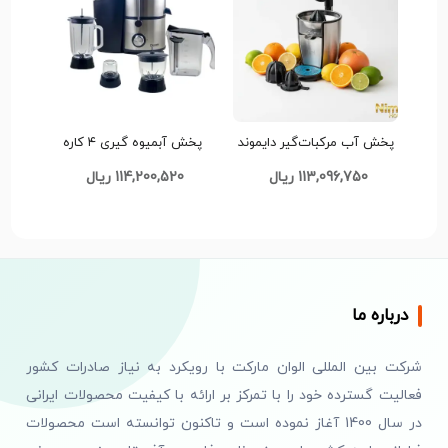
پخش آب مرکبات‌گیر دایموند
پخش آبمیوه گیری ۴ کاره
جنرال مدل DGCJ-2027 YG
دسینی مدل DS1100 ظرفیت ۱
113,096,750 ریال
114,200,520 ریال
AB-001 تک و عمده
لیتر کد E796 تک و عمده
درباره ما
شرکت بین المللی الوان مارکت با رویکرد به نیاز صادرات کشور
فعالیت گسترده خود را با تمرکز بر ارائه با کیفیت محصولات ایرانی
در سال 1400 آغاز نموده است و تاکنون توانسته است محصولات