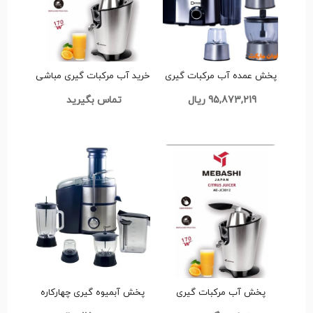
پخش عمده آب مرکبات گیری
خرید آب مرکبات گیری مباشی
دسینی مدل DS-222 کد L170
مدل ME-JC3012 تک و عمده
95,873,219 ریال
تماس بگیرید
کد Z967
پخش آب مرکبات گیری
پخش آبمیوه گیری چهارکاره
مباشی مدل ME-JC3012 تک و
دسینی مدل DS-1100 تک