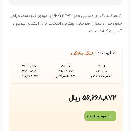
آب‌مرکبات‌گیری دسینی مدل DR-Y4402 با موتور قدرتمند، طراحی
جمع‌وجور و مخزن ضدچکه، بهترین انتخاب برای آبگیری سریع و
آسان مرکبات است.
فروشنده :
بازرگانی باباگپ
1 - 6
7 - 60
بیشتر از 61 -
خرید تک
تخفیف 10 %
تخفیف 15%
56,668,872 ر
51,001,985 ر
48,168,541 ر
56,668,872 ریال
موجود است