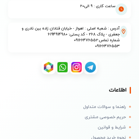
ساعت کاری : 9 الی20
آدرس : شعبه اصلی : اهواز - خیابان قنادان زاده بین نادری و
جعفری - پلاک 268 - کد پستی: 6194914980
شماره تماس:09166476552
09166476553
اطلاعات
راهنما و سوالات متداول
حریم خصوصی مشتری
شرایط و قوانین
نحوه خرید محصول