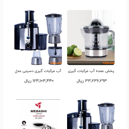
پخش عمده آب مرکبات گیری
آب مرکبات گیری دسینی مدل
دسینی مدل DR-Y5501 کد
DS-222 کد L169
33,236,293 ریال
124,103,440 ریال
L192