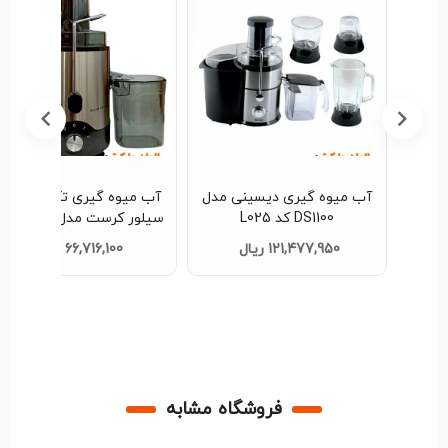
ر مدل
آب میوه گیری دیسینی مدل
آب میوه گیری تک کاره برند
عمده کد
DS1100 کد L025
سیلور کرست مد
L029
121,477,950 ریال
66,716,100 ریال
فروشگاه مشابه