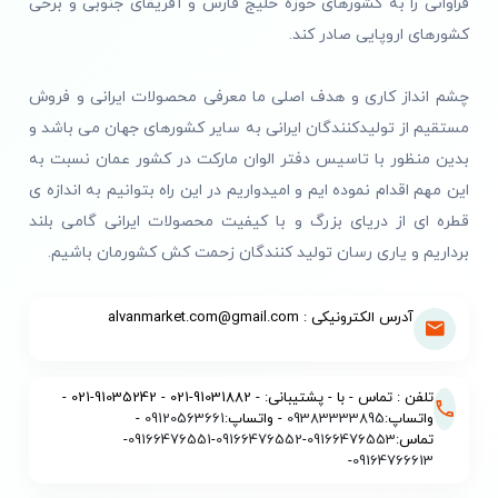
فراوانی را به کشورهای حوزه خلیج فارس و آفریقای جنوبی و برخی
کشورهای اروپایی صادر کند.
چشم انداز کاری و هدف اصلی ما معرفی محصولات ایرانی و فروش
مستقیم از تولیدکنندگان ایرانی به سایر کشورهای جهان می باشد و
بدین منظور با تاسیس دفتر الوان مارکت در کشور عمان نسبت به
این مهم اقدام نموده ایم و امیدواریم در این راه بتوانیم به اندازه ی
قطره ای از دریای بزرگ و با کیفیت محصولات ایرانی گامی بلند
برداریم و یاری رسان تولید کنندگان زحمت کش کشورمان باشیم.
آدرس الکترونیکی : alvanmarket.com@gmail.com
تلفن : تماس - با - پشتیبانی: - 91031882-021 - 91035242-021 -
واتساپ:
09383333895
- واتساپ:
09120563661
-
تماس:
09166476553
-
09166476552
-
09166476551
-
-
09164766613