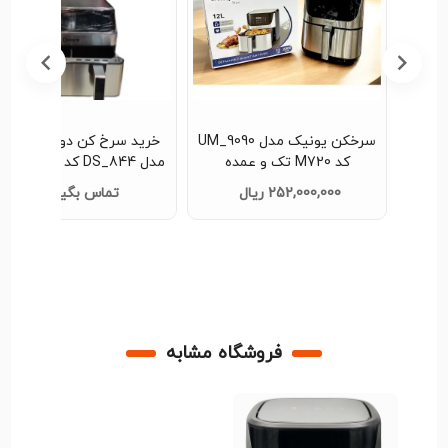
خرید آسان و اطمینان با تحویل فوری نمایید.
ذغال سوز برقی کدH044 تک و
سرخکن یونیک مدل UM_9090
خرید سرخ کن دوقلو دسینی
کد M720 تک و عمده
مدل DS_844 کد 90
عمده
252,000,000 ریال
تماس بگیرید
فروشگاه مشابه