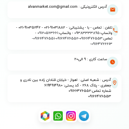
آدرس الکترونیکی : alvanmarket.com@gmail.com
تلفن : تماس - با - پشتیبانی: - 91031882-021 - 91035242-021 -
واتساپ:
09383333895
- واتساپ:
09120563661
-
تماس:
09166476553
-
09166476552
-
09166476551
-
-
09164766613
ساعت کاری : 9 الی20
آدرس : شعبه اصلی : اهواز - خیابان قنادان زاده بین نادری و
جعفری - پلاک 268 - کد پستی: 6194914980
شماره تماس:09166476552
09166476553