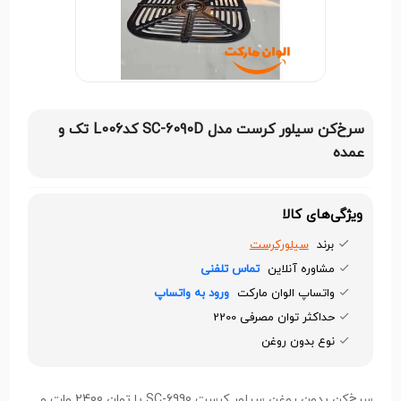
سرخ‌کن سیلور کرست مدل SC-6090D کدL006 تک و
عمده
ویژگی‌های کالا
برند
سیلورکرست
مشاوره آنلاین
تماس تلفنی
واتساپ الوان مارکت
ورود به واتساپ
حداکثر توان مصرفی 2200
نوع بدون روغن
سرخ‌کن بدون روغن سیلور کرست SC-6990 با توان 2400 وات و