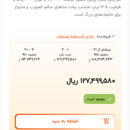
ظرفیت 12.5 لیتر، مناسب پخت غذاهای سالم، کم‌چرب و متنوع
برای خانواده‌های بزرگ است.
فروشنده :
لوازم آشپزخانه نمدمالان
بیشتر از 61 -
1 - 6
7 - 60
تخفیف 15%:
خرید تکی:
تخفیف 10%:
108,374,643 ر
127,499,580 ر
114,749,622 ر
127,499,580 ریال
موجود است
اضافه به سبد